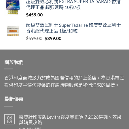
超級雙效必利勁 EXTRA SUPER TADARAD 香港
$399.00
代理正品 超強延時 10粒/板
through
$
459.00
$1,399.00
超級雙效犀利士 Super Tadarise 印度雙效犀利士
香港總代理正品 1板/10粒
Original
Current
$
599.00
$
399.00
price
price
was:
is:
$599.00.
$399.00.
關於我們
香港印度商城致力於成為國際信賴的網上藥店，為香港市民
提供印度平價仿製藥的在線購物服務是我們追求的目標。
最新優惠
樂威壯印度版Levitra邊度買正貨？2026價錢、效果
06
8 月
與購買攻略
在