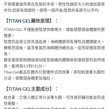
不再需要做昂貴且危險的手術。男性性器官大小的增加是逐
步的,但是有保證的。使用一個月後,陰莖的長度可以平均
【
TITAN GEL
藥效原理】：
TITAN GEL 不僅能使陰莖快速增大，還能使整個身體變的更
健康。
陰莖的血管立即充滿血液。海綿體變得有彈性且體積變大。
療程完成後，富含氧氣的海綿體持續充血，從而促進陰莖增
長。
銀杏葉提取物通過增加陰莖組織的體積來刺激陰莖的自然增
長，能增長4.5到5公分。
Titan Gel產品在體內引發爆炸式的效果。即刻刺激睾丸酮的
分泌，使整個身體更加強壯。
【TITAN GEL主要成分】
：
結合素：它使人體正常分泌睾丸酮，可改善肝臟功能並形成
性衝動。