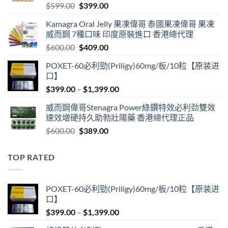
Original
Current
$
599.00
$
399.00
price
price
Kamagra Oral Jelly 果凍偉哥 泰國果凍偉哥 果凍
was:
is:
威而鋼 7種口味 印度原裝進口 香港總代理
$599.00.
$399.00.
Original
Current
$
600.00
$
409.00
price
price
POXET-60必利勁(Priligy)60mg/板/10粒【原装进
was:
is:
口】
$600.00.
$409.00.
Price
$
399.00
–
$
1,399.00
range:
威而鋼偉哥Stenagra Power綠鑽特效必利劲雙效
$399.00
速效增硬持久助勃壯陽藥 香港總代理正品
through
Original
Current
$
600.00
$
389.00
$1,399.00
price
price
was:
is:
TOP RATED
$600.00.
$389.00.
POXET-60必利勁(Priligy)60mg/板/10粒【原装进
口】
Price
$
399.00
–
$
1,399.00
range: