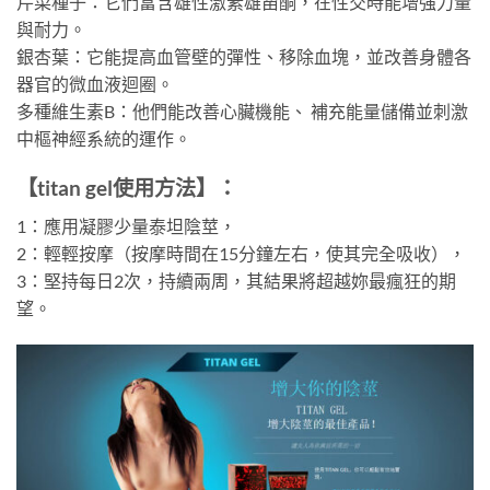
芹菜種子：它們富含雄性激素雄甾酮，在性交時能增強力量
與耐力。
銀杏葉：它能提高血管壁的彈性、移除血塊，並改善身體各
器官的微血液迴圈。
多種維生素B：他們能改善心臟機能、 補充能量儲備並刺激
中樞神經系統的運作。
【titan gel使用方法】
：
1：應用凝膠少量泰坦陰莖，
2：輕輕按摩（按摩時間在15分鐘左右，使其完全吸收），
3：堅持每日2次，持續兩周，其結果將超越妳最瘋狂的期
望。