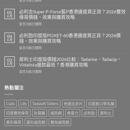
留言功能已關閉
〈樂
威
必利吉Super P-Force藍P香港邊度買正貨？2026雙效
05
壯
8 月
偉哥價錢、效果與購買攻略
印
在
留言功能已關閉
度
〈必
版
利
Levitra
必利勁印度版POXET-60香港邊度買正貨？2026價
04
吉
邊
8 月
錢、效果與購買攻略
Super
度
在
留言功能已關閉
P-
買
〈必
Force
正
利
藍
犀利士印度版價錢2026比較：Tadarise、Tadacip、
03
貨？
勁
P
8 月
Vidalista邊款最抵？香港購買攻略
2026
印
香
價
在
留言功能已關閉
度
港
錢、
〈犀
版
邊
效
利
POXET-
度
果
士
熱點關注
60
買
與
印
香
正
購
度
港
貨？
買
版
邊
2026
Cialis
Lilly
Tadalafil Tablets
他達拉非片
印度進口學名藥
攻
價
度
雙
略〉
錢
買
效
印度雙效偉哥
壯陽藥
威而鋼
希愛力
必利勁
犀利士
中
2026
正
偉
比
貨？
菱形偉哥
菱形威而鋼
雙效威而鋼
哥
較：
2026
價