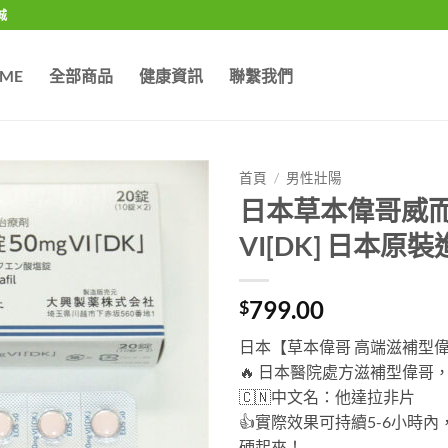
城
ME
全部商品
健康資訊
聯繫我們
首頁
/
男性壯陽
日本草本偉哥威而鋼 Si
VI[DK] 日本原
799.00
$
日本【草本偉哥 高端滋補型
🔥
日本醫院處方滋補型偉哥
🇨🇳
中文名：他達拉非片
👍
實際效果可持續5-6小時
硬起來！