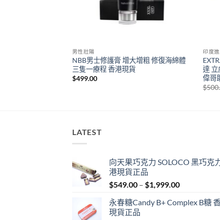
男性壯陽
印度進
威而鋼 超級偉哥 西地那
NBB男士修護膏 增大增粗 修復海綿體
EXTR
長達6小時 香港正品現
三隻一療程 香港現貨
達 
偉哥
$
499.00
urrent
$
500
rice
:
389.00.
LATEST
向天果巧克力 SOLOCO 黑巧克力
港現貨正品
Price
$
549.00
–
$
1,999.00
range:
永春糖Candy B+ Complex B糖 
$549.00
現貨正品
through