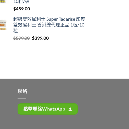
10粒/板
$1,399.00
$
459.00
超級雙效犀利士 Super Tadarise 印度
雙效犀利士 香港總代理正品 1板/10
粒
Original
Current
$
599.00
$
399.00
price
price
was:
is:
$599.00.
$399.00.
聯絡
點擊聯絡WhatsApp