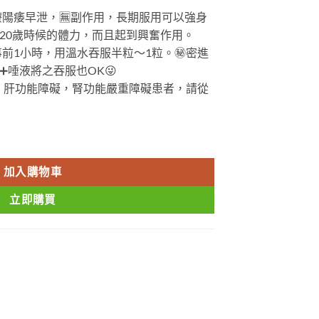
療陽痿早泄，
🈚
副作用，長期服用可以強身
20歲時候的體力，而且起到興奮作用。
前1小時，用溫水吞服半粒～1粒。
㊙️
密進
➕
唾液將之吞服也OK
😜
，肝功能障礙，腎功能嚴重障礙患者，請從
0mg VI[DK] 日本原裝進口 香港現貨 數量
加入購物車
立即購買