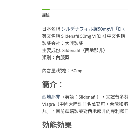
描述
日本名稱
シルデナフィル錠50mgVI「DK
英文名稱 Sildenafil 50mg VI[DK] 中
製薬会社：大興製薬
主要成份: Sildenafil（西地那非）
類別：內服薬
內含量/規格：50mg
簡介：
西地那非
（英語：Sildenafil），
Viagra（中國大陸註冊名萬艾可，台
丸」。目前輝瑞製藥對西地那非的專利權
効能効果