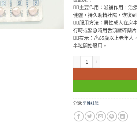
👉🏻
主要作用：滋補作用，治
健體，持久助精壯陽，恢復到
👉🏻
服用方法：男性成人在房事
行時或緊急時用舌頭壓碎藥片
👉🏻
提示：
⚠
65歲以上老年人
半粒開始服用。
日本草本偉哥威而鋼 Sildenafil 5
分類:
男性壯陽