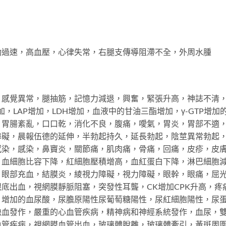
動過速，高血壓，心律失常，右腿支傳導阻滯不全，外周水腫
，感覺異常，腿抽筋，記憶力減退，興奮，緊張升高，神誌不清
增加，LAP增加，LDH增加，血液中的甘油三酯增加，γ-GTP
，胃腸紊亂，口口乾，消化不良，腹痛，噯氣，胃炎，胃部不適
障礙，晨報伍德的延伸，半勃起持久，延長勃起，陰莖異常勃起
感染，感染，鼻竇炎，關節痛，肌肉痛，骨痛，回痛，皮疹，皮
，血細胞比容下降，紅細胞壓積增高，血紅蛋白下降，淋巴細胞
，眼部充血，結膜炎，綾視力障礙，視力障礙，眼幹，眼痛，屈
底出血，視網膜靜脈阻塞，突發性耳聾，CK增加CPK升高，疼
，增加的血尿酸，尿膽原陽性尿葡萄糖陽性，尿紅細胞陽性，尿
缺血發作，嚴重的心血管疾病，精神病和神經系統發作，血尿，
血管疾病，視網膜血管出血，玻璃體脫離，玻璃體牽引，黃斑周