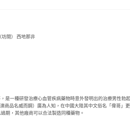
」
文名稱（坊間） 西地那非
又譯昔多芬，是一種研發治療心血管疾病藥物時意外發明出的治療男性
灣和港澳商品名威而鋼）廣為人知，在中國大陸其中文俗名「偉哥」
已過期，其他廠商可以合法製造同種藥物。