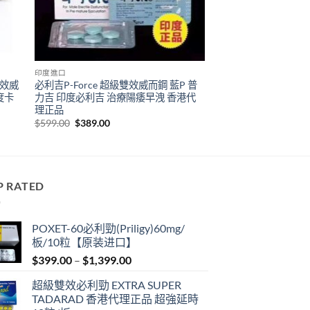
印度進口
雙效威
必利吉P-Force 超級雙效威而鋼 藍P 普
度卡
力吉 印度必利吉 治療陽痿早洩 香港代
理正品
Original
Current
$
599.00
$
389.00
price
price
was:
is:
$599.00.
$389.00.
P RATED
POXET-60必利勁(Priligy)60mg/
板/10粒【原装进口】
Price
$
399.00
–
$
1,399.00
range:
超級雙效必利勁 EXTRA SUPER
$399.00
TADARAD 香港代理正品 超強延時
through