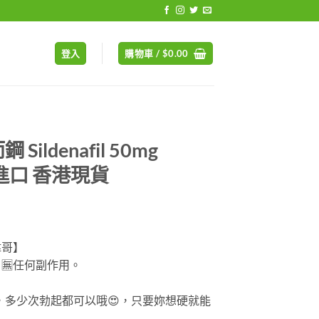
登入
購物車 /
$
0.00
ldenafil 50mg
裝進口 香港現貨
偉哥】
，
🈚
任何副作用。
內，多少次勃起都可以哦
😍
，只要妳想硬就能