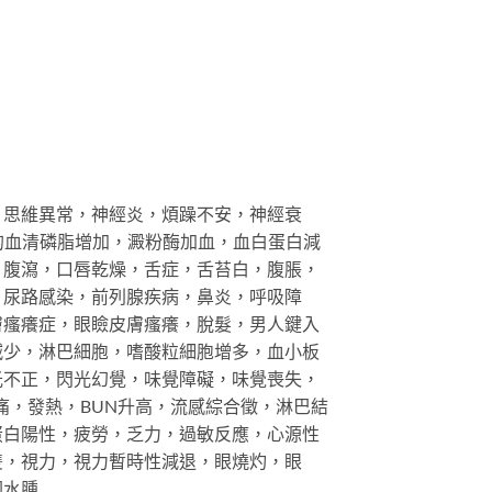
，思維異常，神經炎，煩躁不安，神經衰
增加的血清磷脂增加，澱粉酶加血，血白蛋白減
，腹瀉，口唇乾燥，舌症，舌苔白，腹脹，
，尿路感染，前列腺疾病，鼻炎，呼吸障
膚瘙癢症，眼瞼皮膚瘙癢，脫髮，男人鍵入
減少，淋巴細胞，嗜酸粒細胞增多，血小板
光不正，閃光幻覺，味覺障礙，味覺喪失，
痛，發熱，BUN升高，流感綜合徵，淋巴結
蛋白陽性，疲勞，乏力，過敏反應，心源性
雙，視力，視力暫時性減退，眼燒灼，眼
圍水腫