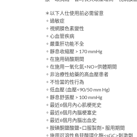
＊以下人仕使用前必需留意
。過敏症
。視網膜色素變性
。心血管疾病
。嚴重肝功能不全
。靜息收縮壓 > 170 mmHg
。在施用硝酸期間
。在施用一氧化氮<NO>供體期間
。非治療性給藥的高血壓患者
。不恰當的性行為
。低血壓 (血壓<90/50 mm Hg)
。靜息舒張壓 > 100 mmHg
。最近6個月內心肌梗死史
。最近6個月內腦梗塞史
。最近6個月內腦出血史
。胺碘酮鹽酸鹽<口服製劑> 服用期間
。施用可溶性鳥苷酸環化酶<sGC>刺激劑