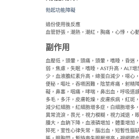
勃起功能障礙
過份使用後反應
血管舒張，潮熱，潮紅，胸痛，心悸，心
副作用
血壓低，頭暈，頭痛，頭暈，嗜睡，昏迷
弱，焦慮，失眠，嗜睡，AST升高，ALT
少，血液膽紅素升高，總蛋白減少，噁心
便秘，嘔吐，吞嚥困難，陰莖疼痛，射精
礙，鼻塞，咽痛，哮喘，鼻出血，呼吸道
多毛，多汗，皮膚乾燥，皮膚疾病，紅斑
減少紅細胞，紅細胞增多症，白細胞增多
異常流淚，畏光，視力模糊，視力減退，眼
腫大，血鈉下降，血液磷增加，體重增加
猝死，室性心律失常，腦出血，短暫性腦
脹，眼胸悶，暫時喪失眼壓增高，視網膜