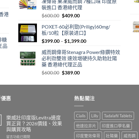
凍偉哥 果凍威而鋼 7種口味 印度原
$599.00.
$399.00.
裝進口 香港總代理
 香港
Original
Current
$
600.00
$
409.00
price
price
POXET-60必利勁(Priligy)60mg/
was:
is:
板/10粒【原装进口】
$600.00.
$409.00.
咖啡糖
Price
$
399.00
–
$
1,399.00
正品
range:
威而鋼偉哥Stenagra Power綠鑽特效
$399.00
必利劲雙效 速效增硬持久助勃壯陽
through
藥 香港總代理正品
$1,399.00
Original
Current
$
600.00
$
389.00
price
price
was:
is:
$600.00.
$389.00.
新優惠
熱點關注
Cialis
Lilly
Tadalafil Tablets
樂威壯印度版Levitra邊度
買正貨？2026價錢、效果
他達拉非片
印度進口學名藥
與購買攻略
印度雙效偉哥
壯陽藥
威而鋼
在
留言功能已關閉