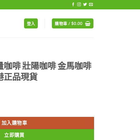
登入
購物車 /
$
0.00
量咖啡 壯陽咖啡 金馬咖啡
港正品現貨
rrent
ice
 金馬咖啡滋補健體佳品 香港正品現貨 數量
09.00.
加入購物車
立即購買