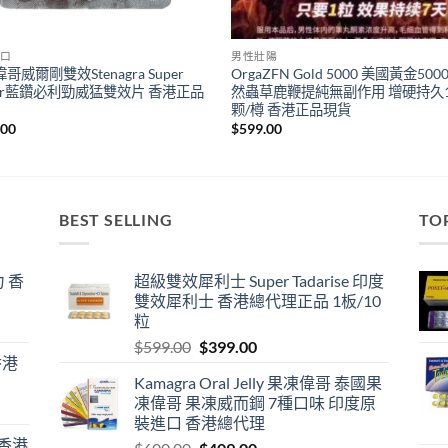
口
男性壯陽
哥威爾剛雙效Stenagra Super
OrgaZFN Gold 5000 美國黃金500
wer藍鑽必利勁威猛雙效片 香港正品
然蟲草鹿鞭提純無副作用 增硬持久1
颗/樽 香港正品現貨
.00
$
599.00
BEST SELLING
TO
 香
超級雙效犀利士 Super Tadarise 印度
雙效犀利士 香港總代理正品 1板/10
粒
Original
Current
$
599.00
$
399.00
香港
price
price
Kamagra Oral Jelly 果凍偉哥 泰國果
was:
is:
凍偉哥 果凍威而鋼 7種口味 印度原
$599.00.
$399.00.
裝進口 香港總代理
 香港
Original
Current