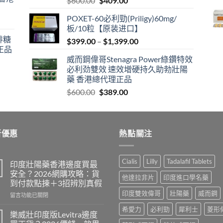
$
600.00
$
409.00
price
price
POXET-60必利勁(Priligy)60mg/
was:
is:
板/10粒【原装进口】
$600.00.
$409.00.
咖啡糖
Price
$
399.00
–
$
1,399.00
正品
range:
威而鋼偉哥Stenagra Power綠鑽特效
$399.00
必利劲雙效 速效增硬持久助勃壯陽
through
藥 香港總代理正品
$1,399.00
Original
Current
$
600.00
$
389.00
price
price
was:
is:
$600.00.
$389.00.
新優惠
熱點關注
Cialis
Lilly
Tadalafil Tablets
印度壯陽藥香港邊度買最
安全？2026網購攻略：貨
他達拉非片
印度進口學名藥
到付款點揀＋3招辨別真假
印度雙效偉哥
壯陽藥
威而鋼
在
留言功能已關閉
〈印
希愛力
必利勁
犀利士
菱形
度
樂威壯印度版Levitra邊度
壯