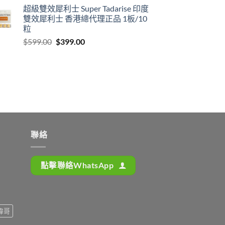
超級雙效犀利士 Super Tadarise 印度
雙效犀利士 香港總代理正品 1板/10
粒
Original
Current
$
599.00
$
399.00
price
price
was:
is:
$599.00.
$399.00.
聯絡
點擊聯絡WhatsApp
偉哥