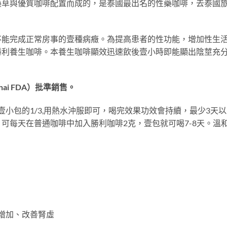
藥草與優質咖啡配置而成的，是泰國最出名的性藥咖啡，去泰國
不能完成正常房事的壹種病癥。為提高患者的性功能，增加性生
勝利養生咖啡。本養生咖啡顯效迅速飲後壹小時即能顯出陰莖充
i FDA）批準銷售。
壹小包的1/3,用熱水沖服即可，喝完效果功效會持續，最少3
可每天在普通咖啡中加入勝利咖啡2克，壹包就可喝7-8天。溫
望增加、改善腎虛