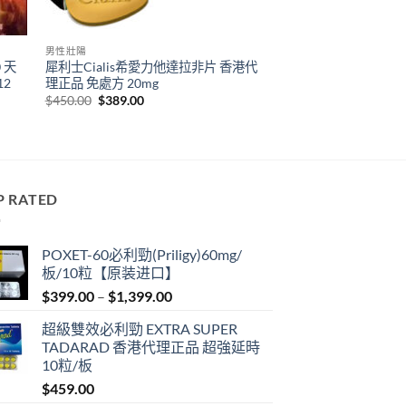
男性壯陽
0 天
犀利士Cialis希愛力他達拉非片 香港代
2
理正品 免處方 20mg
Original
Current
$
450.00
$
389.00
price
price
was:
is:
$450.00.
$389.00.
P RATED
POXET-60必利勁(Priligy)60mg/
板/10粒【原装进口】
Price
$
399.00
–
$
1,399.00
range:
超級雙效必利勁 EXTRA SUPER
$399.00
TADARAD 香港代理正品 超強延時
through
10粒/板
$1,399.00
$
459.00