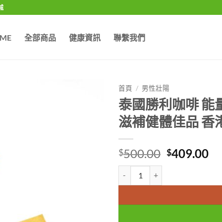
城
ME
全部商品
健康資訊
聯繫我們
首頁
/
男性壯陽
泰國勝利咖啡 能
滋補健體佳品 香
Original
Cu
500.00
409.00
$
$
price
pr
泰國勝利咖啡 能量咖啡 壯陽咖啡
was:
is:
$500.00.
$4