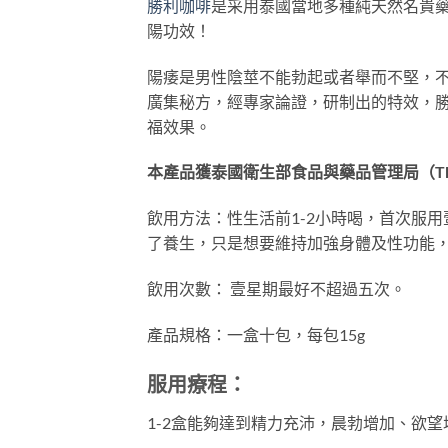
勝利咖啡
是采用泰國當地多種純天然名貴
陽功效！
陽痿是男性陰莖不能勃起或者舉而不堅，
廣集秘方，經專家論證，研制出的特效，
福效果。
本產品獲泰國衛生部食品與藥品管理局（Tha
飲用方法：性生活前1-2小時喝，首次服用
了養生，只是想要維持加強身體及性功能，
飲用次數： 壹星期最好不超過五次。
產品規格：一盒十包，每包15g
服用療程：
1-2盒能夠達到精力充沛，晨勃增加、欲