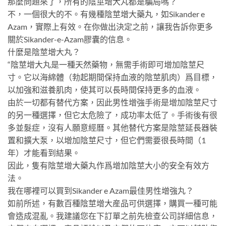
那麼問題來了，所有的陰莖增大丸都是騙局嗎？
不，一個很大的不。有幾種陰莖增大藥丸，如Sikander e
Azam，實際上有效。在你做出決定之前，讓我告訴你更多
關於Sikander-e-Azam膠囊的信息。
什麼是陰莖增大丸？
“陰莖增大丸是一種天然藥物，無需手術即可增加陰莖尺
寸。它以海綿體（勃起期間保持血液的陰莖肌肉）爲目標，
以加強和滋養肌肉，使其可以長時間保持更多的血液。
由於一切都有替代方案，因此男性增強手術是增加陰莖尺寸
的另一種選擇，但它太危險了，成功率太低了。手術後有很
多並髮症，沒有人願意經曆。其他替代方案是陰莖延長器裝
置和擴大泵，以增加陰莖尺寸，但它們需要很長時間（1
年）才能看到結果。
因此，隻有陰莖增大藥丸作爲增加陰莖大小的安全有效方
法。
我在哪裡可以買到Sikander e Azam最佳男性增強丸？
如前所述，有數百種陰莖增大産品可供選擇，購買一種可能
會造成混亂。我建議您在下訂單之前先檢查公司詳細信息，