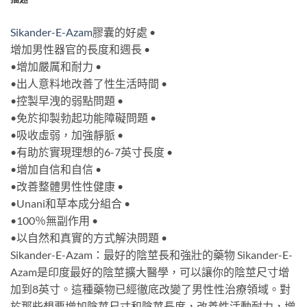
Sikander-E-Azam
膠囊的好處 •
增加男性器官的長度和週長 •
•增加嚴厲和耐力 •
•出人意料地改善了性生活時間 •
•控製早洩的弱點問題 •
•免於抑製勃起功能障礙問題 •
•吸收虛弱，加強靜脈 •
•有助於實現理想的6-7英寸長度 •
•增加自信和自信 •
•改善整體男性性健康 •
•Unani和草本成分組合 •
•100％無副作用 •
•以自然和真實的方式解決問題 •
Sikander-E-Azam：最好的陰莖長和強壯的藥物 Sikander-E-
Azam是印度最好的陰莖擴大醫學，可以讓你的陰莖尺寸增
加到8英寸。這種藥物已經徹底改變了男性性治療領域。對
於那些想要增加陰莖尺寸和陰莖長度，改善性活動耐力，增