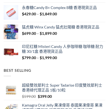
$549.00
永春糖Candy B+ Complex B糖 香港現貨正品
through
Price
$
429.00
–
$
1,849.00
$1,999.00
range:
$429.00
猛虎糖 Winx Candy 猛虎壯陽糖 香港現貨正品
through
Price
$
699.00
–
$
1,899.00
$1,849.00
range:
$699.00
印尼红糖 Misteri Candy 人參咖啡糖 咖啡糖 耐力
through
糖 30/1盒 香港現貨正品
$1,899.00
Price
$
799.00
–
$
1,999.00
range:
$799.00
BEST SELLING
through
$1,999.00
超級雙效犀利士 Super Tadarise 印度雙效犀利士
香港總代理正品 1板/10粒
Original
Current
$
599.00
$
399.00
price
price
Kamagra Oral Jelly 果凍偉哥 泰國果凍偉哥 果凍
was:
is: