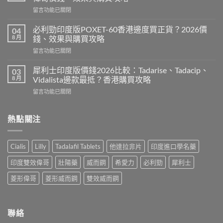
印
在
留言功能已關閉
度
〈必
版
利
Levitra
必利勁印度版POXET-60香港邊度買正貨？2026價
04
吉
邊
8 月
錢、效果與購買攻略
Super
度
在
留言功能已關閉
P-
買
〈必
Force
正
利
藍
犀利士印度版價錢2026比較：Tadarise、Tadacip、
03
貨？
勁
P
8 月
Vidalista邊款最抵？香港購買攻略
2026
印
香
價
在
留言功能已關閉
度
港
錢、
〈犀
版
邊
效
利
POXET-
度
果
士
熱點關注
60
買
與
印
香
正
購
度
港
貨？
買
版
邊
2026
Cialis
Lilly
Tadalafil Tablets
他達拉非片
印度進口學名藥
攻
價
度
雙
略〉
錢
買
效
印度雙效偉哥
壯陽藥
威而鋼
希愛力
必利勁
犀利士
中
2026
正
偉
比
貨？
菱形偉哥
菱形威而鋼
雙效威而鋼
哥
較：
2026
價
Tadarise、
價
錢、
Tadacip、
錢、
效
Vidalista
效
聯絡
果
邊
果
與