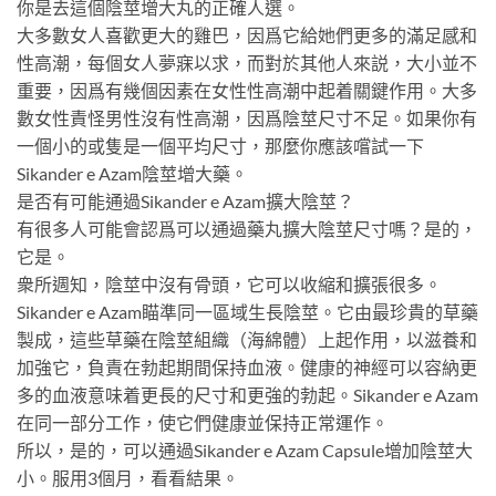
你是去這個陰莖增大丸的正確人選。
大多數女人喜歡更大的雞巴，因爲它給她們更多的滿足感和
性高潮，每個女人夢寐以求，而對於其他人來説，大小並不
重要，因爲有幾個因素在女性性高潮中起着關鍵作用。大多
數女性責怪男性沒有性高潮，因爲陰莖尺寸不足。如果你有
一個小的或隻是一個平均尺寸，那麼你應該嚐試一下
Sikander e Azam陰莖增大藥。
是否有可能通過Sikander e Azam擴大陰莖？
有很多人可能會認爲可以通過藥丸擴大陰莖尺寸嗎？是的，
它是。
衆所週知，陰莖中沒有骨頭，它可以收縮和擴張很多。
Sikander e Azam瞄準同一區域生長陰莖。它由最珍貴的草藥
製成，這些草藥在陰莖組織（海綿體）上起作用，以滋養和
加強它，負責在勃起期間保持血液。健康的神經可以容納更
多的血液意味着更長的尺寸和更強的勃起。Sikander e Azam
在同一部分工作，使它們健康並保持正常運作。
所以，是的，可以通過Sikander e Azam Capsule增加陰莖大
小。服用3個月，看看結果。