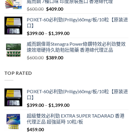
威而鋼 7種口味 印度原裝進口 香港總代理
$599.00.
$399.00.
Original
Current
$
600.00
$
409.00
price
price
POXET-60必利勁(Priligy)60mg/板/10粒【原装进
was:
is:
口】
$600.00.
$409.00.
Price
$
399.00
–
$
1,399.00
range:
威而鋼偉哥Stenagra Power綠鑽特效必利劲雙效
$399.00
速效增硬持久助勃壯陽藥 香港總代理正品
through
Original
Current
$
600.00
$
389.00
$1,399.00
price
price
was:
is:
TOP RATED
$600.00.
$389.00.
POXET-60必利勁(Priligy)60mg/板/10粒【原装进
口】
Price
$
399.00
–
$
1,399.00
range:
超級雙效必利勁 EXTRA SUPER TADARAD 香港
$399.00
代理正品 超強延時 10粒/板
through
$
459.00
$1,399.00