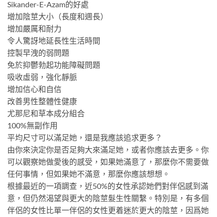
Sikander-E-Azam的好處
增加陰莖大小（長度和週長）
增加嚴厲和耐力
令人驚訝地延長性生活時間
控製早洩的弱問題
免於抑鬱勃起功能障礙問題
吸收虛弱，強化靜脈
增加信心和自信
改善男性整體性健康
尤那尼和草本成分組合
100%無副作用
平均尺寸可以滿足她，還是我應該追求更多？
由你來決定你是否足夠大來滿足她，或者你應該去更多。你
可以觀察她做愛後的感受，如果她滿意了，那麼你不需要做
任何事情，但如果她不滿意，那麼你應該想想。
根據最近的一項調查，近50%的女性承認她們對伴侶感到滿
意，但仍然渴望與更大的陰莖髮生性關繫。特別是，有多個
伴侶的女性比單一伴侶的女性更着迷於更大的陰莖，因爲她