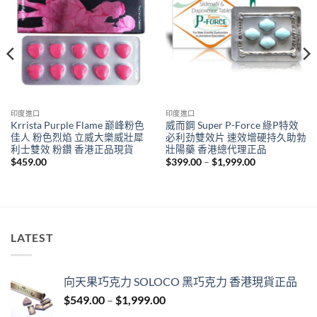
印度進口
印度進口
Krrista Purple Flame 巅峰粉色
威而鋼 Super P-Force 綠P特效
佳人 粉色烈焰 立威大樂威壯犀
必利劲雙效片 速效增硬持久助勃
利士雙效 粉鑽 香港正品現貨
壯陽藥 香港總代理正品
Price
$
459.00
$
399.00
–
$
1,999.00
range:
$399.00
through
$1,999.00
LATEST
向天果巧克力 SOLOCO 黑巧克力 香港現貨正品
Price
$
549.00
–
$
1,999.00
range: