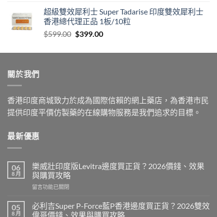
超級雙效犀利士 Super Tadarise 印度雙效犀利士
香港總代理正品 1板/10粒
Original
Current
$
599.00
$
399.00
price
price
was:
is:
$599.00.
$399.00.
關於我們
香港印度商城致力於成為國際信賴的網上藥店，為香港市民
提供印度平價仿製藥的在線購物服務是我們追求的目標。
最新優惠
樂威壯印度版Levitra邊度買正貨？2026價錢、效果
06
8 月
與購買攻略
在
留言功能已關閉
〈樂
威
必利吉Super P-Force藍P香港邊度買正貨？2026雙效
05
壯
8 月
偉哥價錢、效果與購買攻略