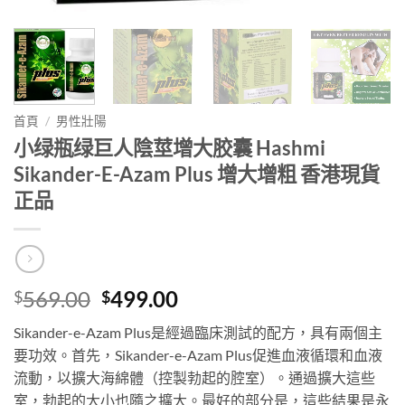
首頁
/
男性壯陽
小绿瓶绿巨人陰莖增大胶囊 Hashmi
Sikander-E-Azam Plus 增大增粗 香港現貨
正品
Original
Current
569.00
499.00
$
$
price
price
Sikander-e-Azam Plus是經過臨床測試的配方，具有兩個主
was:
is:
要功效。首先，Sikander-e-Azam Plus促進血液循環和血液
$569.00.
$499.00.
流動，以擴大海綿體（控製勃起的腔室）。通過擴大這些
室，勃起的大小也隨之擴大。最好的部分是，這些結果是永