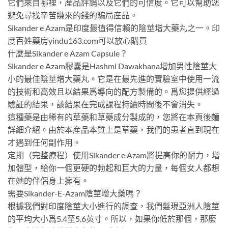
它們來自哪裡，産品評論以及它們的可信度。它可以幫助您
避免尋找辛苦賺來的錢的騙局産品。
Sikander e Azam是印度最值得信賴的陰莖增大藥丸之一。印
度百姓藥房yindu163.com可以放心購買
什麼是Sikander e Azam Capsule？
Sikander e Azam膠囊是Hashmi Dawakhana增加男性陰莖大
小的最佳陰莖增大藥丸。它是在最先進的實驗室中使用一流
的技術和高效且以結果爲導向的配方製備的。爲您提供經過
驗証的結果，該結果在完成課程持續時間後不會消失。
這種藥是由稀有的草藥和草藥成分製成的，您將在本頁後麵
詳細介紹。由於本産品本質上是草藥，我們的患者直到現在
才遇到任何副作用。
定期（完整療程）使用Sikander e Azam將提高你的耐力，增
加體型，給你一個更硬的勃起和巨大的力量，每個女人都想
在她的伴侶身上擁有。
需要Sikander-E-Azam陰莖增大藥嗎？
根據我們對印度陰莖大小進行的調查，我們髮現亞洲人陰莖
的平均大小爲5.4至5.6英寸。所以，如果你低於那個，那麼