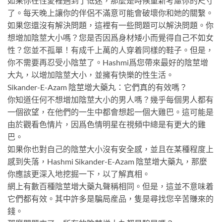
如果你在性愛裡遇到了低迷，那麼是時候重新考慮你的尺寸
了。每天晚上讓你的伴侶不滿意可能會破壞你和她的關繫。
如果您還沒有解決問題，這裡有一些問題可以解決問題。你
想增加陰莖大小嗎？您是否因爲身材矮小而覺得自己不如女
性？您並不孤單！有成千上萬的人穿着同樣的鞋子。但是，
你不需要再忍受小陰莖了。Hashmi爲您帶來最好的陰莖增
大丸，以增加陰莖大小，並擁有快樂的性生活。
Sikander-E-Azam 陰莖增大藥丸：它們真的有效嗎？
你知道任何不想增加陰莖大小的男人嗎？幾乎每個男人都有
一個欲望，在他們的一生中都會想起一個大雞巴。這可能是
由於觀看色情片，因爲色情明星在視頻中總是有更大的雞
巴。
如果你也對自己的陰莖大小沒有安全感，並且在某種程度上
感到失落，Hashmi Sikander-E-Azam 陰莖增大藥丸，那麼
你應該更深入地挖掘一下，以了解真相。
網上有數百種陰莖增大藥丸聲稱相同。但是，這並不意味着
它們都有效。其中許多是騙局産品，隻是尋找您辛苦賺來的
錢。