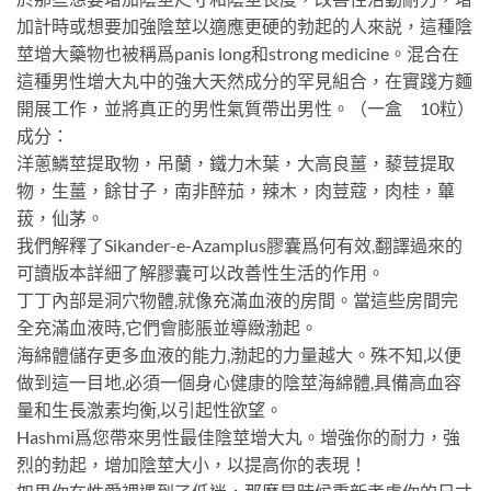
加計時或想要加強陰莖以適應更硬的勃起的人來説，這種陰
莖增大藥物也被稱爲panis long和strong medicine。混合在
這種男性增大丸中的強大天然成分的罕見組合，在實踐方麵
開展工作，並將真正的男性氣質帶出男性。（一盒 10粒）
成分：
洋蔥鱗莖提取物，吊蘭，鐵力木葉，大高良薑，藜荳提取
物，生薑，餘甘子，南非醉茄，辣木，肉荳蔻，肉桂，蓽
菝，仙茅。
我們解釋了Sikander-e-Azamplus膠囊爲何有效,翻譯過來的
可讀版本詳細了解膠囊可以改善性生活的作用。
丁丁內部是洞穴物體,就像充滿血液的房間。當這些房間完
全充滿血液時,它們會膨脹並導緻渤起。
海綿體儲存更多血液的能力,渤起的力量越大。殊不知,以便
做到這一目地,必須一個身心健康的陰莖海綿體,具備高血容
量和生長激素均衡,以引起性欲望。
Hashmi爲您帶來男性最佳陰莖增大丸。增強你的耐力，強
烈的勃起，增加陰莖大小，以提高你的表現！