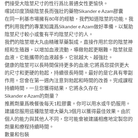
們接受大陰莖尺寸的性行爲比普通女性更愉快。
嚐試印度頂級陰莖長而強壯的藥物Sikander e Azam膠囊
在同一利基市場擁有80年的經驗，我們知道陰莖的功能。我
們利用我們的專業知識爲Sikander e Azam做好準備，以幫助
陰莖尺寸較小或隻有平均陰莖尺寸的人。
我們的陰莖增大丸由精確草藥製成，直接作用於您的陰莖神
經和生殖器，以增加血液流動，導緻勃起更睏難。陰莖就是
血液，它能攜帶的血液越多，它就越大、越強壯。
健康的陰莖可以長時間保持更多的血液;它將爲您提供更大
的尺寸和更硬的勃起，持續很長時間。最好的是它具有零副
作用。您會在第一週內注意到勃起和時間的改善。完成課程
持續時間，一旦您獲得結果，它將永久存在。
Sikander e Azam的劑量？
推薦劑量爲晚餐後每天1粒膠囊。你可以用水或牛奶服用。
建議您服用這種陰莖增大藥丸3個月以獲得最佳效果。由於
個人的能力與其他人不同，您可能會被建議相應地定製您的
劑量和療程持續時間。
數量和包裝