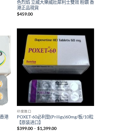
色烈焰 立威大樂威壯犀利士雙效 粉鑽 香
港正品現貨
$
459.00
印度進口
威壯香港
POXET-60必利勁(Priligy)60mg/板/10粒
【原装进口】
Price
$
399.00
–
$
1,399.00
range:
$399.00