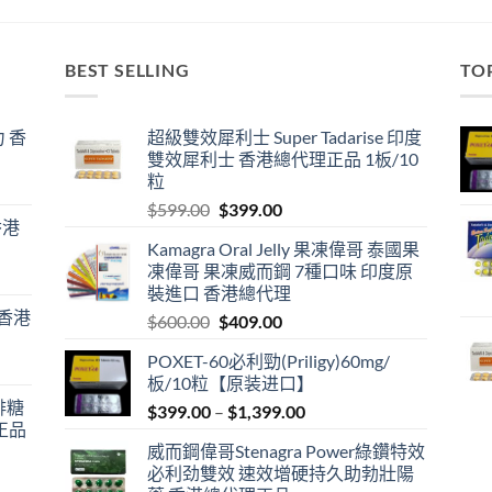
BEST SELLING
TO
 香
超級雙效犀利士 Super Tadarise 印度
雙效犀利士 香港總代理正品 1板/10
粒
Original
Current
$
599.00
$
399.00
香港
price
price
Kamagra Oral Jelly 果凍偉哥 泰國果
was:
is:
凍偉哥 果凍威而鋼 7種口味 印度原
$599.00.
$399.00.
裝進口 香港總代理
 香港
Original
Current
$
600.00
$
409.00
price
price
POXET-60必利勁(Priligy)60mg/
was:
is:
板/10粒【原装进口】
$600.00.
$409.00.
咖啡糖
Price
$
399.00
–
$
1,399.00
正品
range:
威而鋼偉哥Stenagra Power綠鑽特效
$399.00
必利劲雙效 速效增硬持久助勃壯陽
through