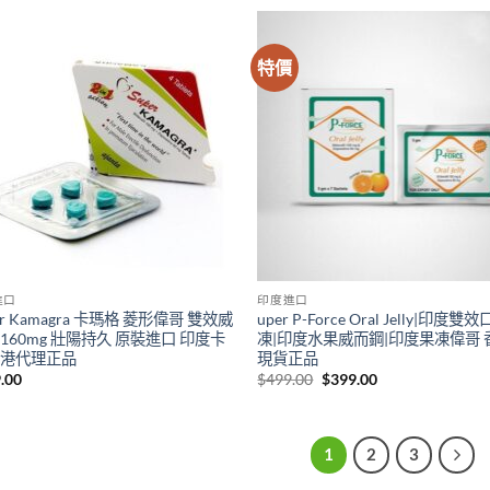
$600.00.
$499.00.
through
$1,899.00
特價
進口
印度進口
er Kamagra 卡瑪格 菱形偉哥 雙效威
uper P-Force Oral Jelly|印度
 160mg 壯陽持久 原裝進口 印度卡
凍|印度水果威而鋼|印度果凍偉哥 
香港代理正品
現貨正品
Original
Current
.00
$
499.00
$
399.00
price
price
was:
is:
$499.00.
$399.00.
1
2
3