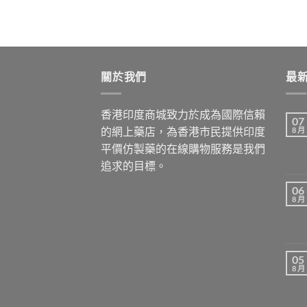
$799.00
through
$1,999.00
關於我們
最
香港印度商城致力於成為國際信賴
07
的網上藥店，為香港市民提供印度
8 月
平價仿製藥的在線購物服務是我們
追求的目標。
06
8 月
05
8 月