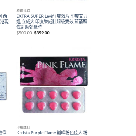
印度進口
鋼 西
EXTRA SUPER Levifil 雙效片 印度艾力
香港現
達 立威大 印度樂威壯超級雙效 藍箭頭
偉哥助勃延時
Original
Current
$
500.00
$
359.00
price
price
was:
is:
$500.00.
$359.00.
印度進口
雙效偉
Krrista Purple Flame 巅峰粉色佳人 粉