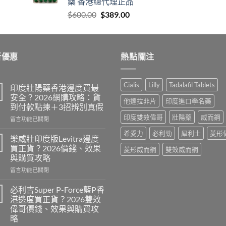
藥 香港總代理正品
$1,399.00
Original
Current
$
600.00
$
389.00
price
price
was:
is:
$600.00.
$389.00.
新優惠
熱點關注
Cialis
Lilly
Tadalafil Tablets
印度壯陽藥香港邊度買最
安全？2026網購攻略：貨
他達拉非片
印度進口學名藥
到付款點揀＋3招辨別真假
印度雙效偉哥
壯陽藥
威而鋼
在
留言功能已關閉
〈印
希愛力
必利勁
犀利士
菱形
度
樂威壯印度版Levitra邊度
壯
買正貨？2026價錢、效果
菱形威而鋼
雙效威而鋼
陽
與購買攻略
藥
在
香
留言功能已關閉
〈樂
港
威
邊
必利吉Super P-Force藍P香
壯
度
港邊度買正貨？2026雙效
印
買
偉哥價錢、效果與購買攻
度
最
略
版
安