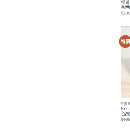
偉哥
香港
$
600
特
印度
Krr
色烈
$
600