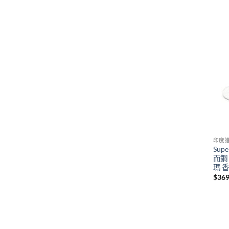
印度
Sup
而鋼
瑪 
$
369