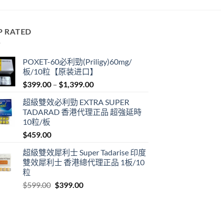
P RATED
POXET-60必利勁(Priligy)60mg/
板/10粒【原装进口】
Price
$
399.00
–
$
1,399.00
range:
超級雙效必利勁 EXTRA SUPER
$399.00
TADARAD 香港代理正品 超強延時
through
10粒/板
$1,399.00
$
459.00
超級雙效犀利士 Super Tadarise 印度
雙效犀利士 香港總代理正品 1板/10
粒
Original
Current
$
599.00
$
399.00
price
price
was:
is:
$599.00.
$399.00.