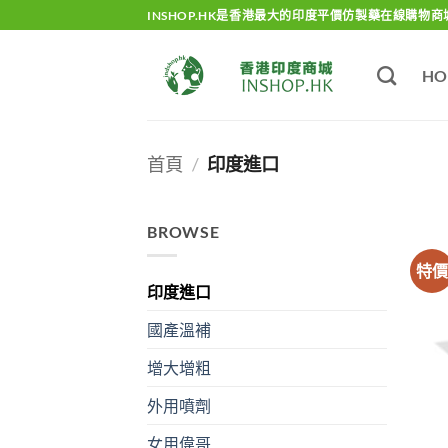
Skip
INSHOP.HK是香港最大的印度平價仿製藥在線購物商
to
content
HO
首頁
/
印度進口
BROWSE
特
印度進口
國產溫補
增大增粗
外用噴劑
女用偉哥