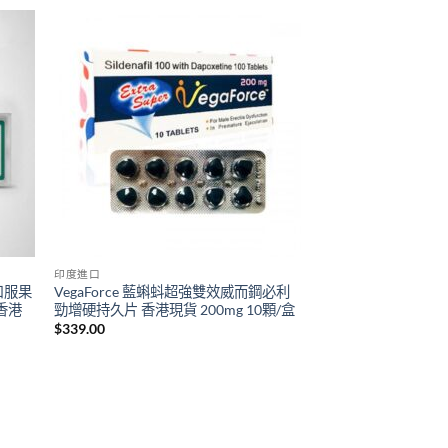
through
$1,399.00
印度進口
雙效口服果
VegaForce 藍蝌蚪超強雙效威而鋼必利
香港
勁增硬持久片 香港現貨 200mg 10顆/盒
$
339.00