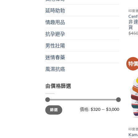
延時助勃
印度
Cen
非 
情趣用品
貨
$
450
抗孕避孕
男性壯陽
迷情春藥
特
風濕抗癌
由價格篩選
最
最
價格:
$320
—
$3,000
篩選
低
高
價
價
格
格
印度
Kam