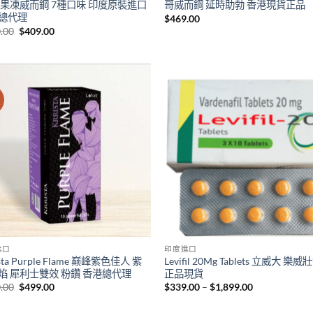
 果凍威而鋼 7種口味 印度原裝進口
哥威而鋼 延時助勃 香港現貨正品
總代理
$
469.00
Original
Current
.00
$
409.00
price
price
was:
is:
$600.00.
$409.00.
價
進口
印度進口
ista Purple Flame 巅峰紫色佳人 紫
Levifil 20Mg Tablets 立威大 樂
焰 犀利士雙效 粉鑽 香港總代理
正品現貨
Original
Current
Price
.00
$
499.00
$
339.00
–
$
1,899.00
price
price
range:
was:
is:
$339.00