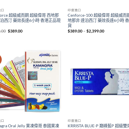
進口
印度進口
force 超級威而鋼 超級偉哥 西地那
Cenforce-100 超級偉哥 超級威而
達泊西汀 藥效長達6小時 香港正品現
地那非 達泊西汀 藥效長達6小時 
貨
Original
Current
Price
.00
$
389.00
$
389.00
–
$
2,399.00
price
price
range:
was:
is:
$389.00
$450.00.
$389.00.
through
$2,399.00
價
進口
印度進口
agra Oral Jelly 果凍偉哥 泰國果凍
KRRISTA BLUE-P 巔峰藍P 超級