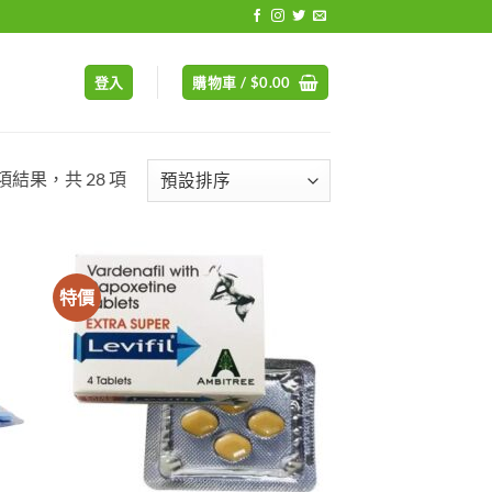
登入
購物車 /
$
0.00
 項結果，共 28 項
特價