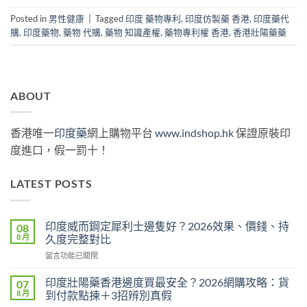
Posted in
男性健康
|
Tagged
印度 藥物專利
,
印度仿製藥 香港
,
印度藥代
購
,
印度藥物
,
藥物 代購
,
藥物 知識產權
,
藥物專利權 香港
,
香港壯陽藥藥
ABOUT
香港唯一
印度藥
網上購物平台
www.indshop.hk
保證原裝印
度進口，假一罰十！
LATEST POSTS
印度威而鋼定犀利士邊隻好？2026效果、價錢、持
08
8 月
久度完整對比
在
留言功能已關閉
〈印
度
印度壯陽藥香港邊度買最安全？2026網購攻略：貨
07
威
8 月
到付款點揀＋3招辨別真假
而