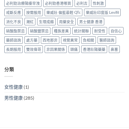
度
必利勁治療陽痿早洩
必利勁香港哪買
必利吉
性刺激
雙
略〉
招
買
效
中
辨
正
戒斷反應
按需服用
樂威壯 偏藍最輕 QTc
樂威壯印度版 Levifil
偉
別
貨？
哥
真
消化不良
潮紅
生理成癮
用藥安全
男士健康 香港
2026
價
假〉
價
錢、
中
硝酸酯禁忌
硝酸鹽禁忌
種族差異
統計關聯
耐受性
自信心
錢、
效
效
果
藥師諮詢
處方藥
西地那非
視覺異常
負相關
醫師諮詢
果
與
與
購
長期服用
雙效偉哥
非因果關係
頭痛
香港壯陽藥藥
鼻塞
購
買
買
攻
攻
略〉
略〉
中
分類
中
女性健康
(1)
男性健康
(285)