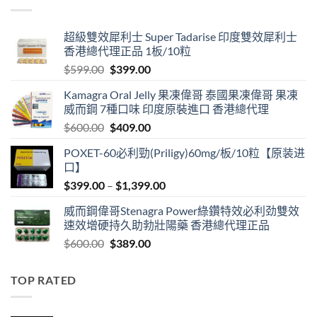
$1,999.00
超級雙效犀利士 Super Tadarise 印度雙效犀利士
香港總代理正品 1板/10粒
Original
Current
$
599.00
$
399.00
price
price
Kamagra Oral Jelly 果凍偉哥 泰國果凍偉哥 果凍
was:
is:
威而鋼 7種口味 印度原裝進口 香港總代理
$599.00.
$399.00.
Original
Current
$
600.00
$
409.00
price
price
POXET-60必利勁(Priligy)60mg/板/10粒【原装进
was:
is:
口】
$600.00.
$409.00.
Price
$
399.00
–
$
1,399.00
range:
威而鋼偉哥Stenagra Power綠鑽特效必利劲雙效
$399.00
速效增硬持久助勃壯陽藥 香港總代理正品
through
Original
Current
$
600.00
$
389.00
$1,399.00
price
price
was:
is:
TOP RATED
$600.00.
$389.00.