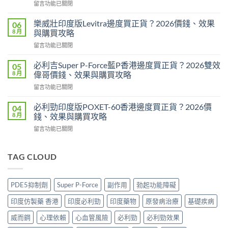
在
留言功能已關閉
鋼
〈印
定
度
犀
樂威壯印度版Levitra邊度買正貨？2026價錢、效果
06
壯
利
8 月
與購買攻略
陽
士
在
留言功能已關閉
藥
邊
〈樂
香
隻
威
港
必利吉Super P-Force藍P香港邊度買正貨？2026雙效
05
好？
壯
邊
8 月
偉哥價錢、效果與購買攻略
2026
印
度
效
在
留言功能已關閉
度
買
果、
〈必
版
最
價
利
Levitra
必利勁印度版POXET-60香港邊度買正貨？2026價
04
安
錢、
吉
邊
8 月
錢、效果與購買攻略
全？
持
Super
度
2026
久
在
留言功能已關閉
P-
買
網
度
〈必
Force
正
購
完
利
藍
貨？
攻
整
勁
TAG CLOUD
P
2026
略：
對
印
香
價
貨
比〉
度
港
錢、
到
中
版
邊
效
PDE5抑制劑
Super P-Force
副作用
勃起功能障礙
付
POXET-
度
果
款
60
買
與
印度仿製藥 香港
印度必利勁
印度藥物
原發病治療
基礎疾病
點
香
正
購
揀
港
貨？
威而鋼
心理依賴
心血管風險
必利勁
必利勁效果
買
＋
邊
2026
攻
3