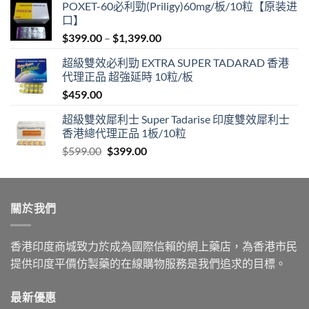
POXET-60必利勁(Priligy)60mg/板/10粒【原装进
口】
Price
$
399.00
–
$
1,399.00
range:
超級雙效必利勁 EXTRA SUPER TADARAD 香港
$399.00
代理正品 超強延時 10粒/板
through
$
459.00
$1,399.00
超級雙效犀利士 Super Tadarise 印度雙效犀利士
香港總代理正品 1板/10粒
Original
Current
$
599.00
$
399.00
price
price
was:
is:
$599.00.
$399.00.
關於我們
香港印度商城致力於成為國際信賴的網上藥店，為香港市民
提供印度平價仿製藥的在線購物服務是我們追求的目標。
最新優惠