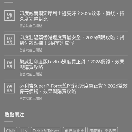
印度威而鋼定犀利士邊隻好？2026效果、價錢、持
08
8 月
久度完整對比
在
留言功能已關閉
〈印
度
印度壯陽藥香港邊度買最安全？2026網購攻略：貨
07
威
8 月
到付款點揀＋3招辨別真假
而
在
留言功能已關閉
鋼
〈印
定
度
犀
樂威壯印度版Levitra邊度買正貨？2026價錢、效果
06
壯
利
8 月
與購買攻略
陽
士
在
留言功能已關閉
藥
邊
〈樂
香
隻
威
港
必利吉Super P-Force藍P香港邊度買正貨？2026雙效
05
好？
壯
邊
8 月
偉哥價錢、效果與購買攻略
2026
印
度
效
在
留言功能已關閉
度
買
果、
〈必
版
最
價
利
Levitra
安
錢、
吉
熱點關注
邊
全？
持
Super
度
2026
久
P-
買
網
度
Force
正
購
Cialis
Lilly
Tadalafil Tablets
他達拉非片
印度進口學名藥
完