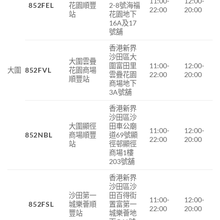
11:00-
12:00-
852FEL
花園順豐
2-8號海福
22:00
20:00
站
花園地下
16A及17
號舖
香港新界
沙田區大
大圍雲疊
圍富田里
11:00-
12:00-
大圍
852FVL
花園商場
雲疊花園
22:00
20:00
順豐站
商場地下
3A號舖
香港新界
沙田區沙
大圍顯徑
田車公廟
11:00-
12:00-
852NBL
商場順豐
道69號顯
22:00
20:00
站
徑邨顯徑
商場1樓
203號舖
香港新界
沙田區沙
沙田第一
田百得街
11:00-
12:00-
852FSL
城樂薈順
置富第一
22:00
20:00
豐站
城樂薈地