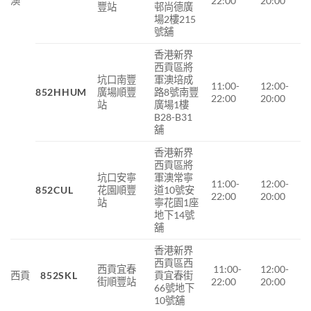
澳
22:00
20:00
豐站
邨尚德廣
場2樓215
號舖
香港新界
西貢區將
坑口南豐
軍澳培成
11:00-
12:00-
852HHUM
廣場順豐
路8號南豐
22:00
20:00
站
廣場1樓
B28-B31
舖
香港新界
西貢區將
坑口安寧
軍澳常寧
11:00-
12:00-
852CUL
花園順豐
道
10
號安
22:00
20:00
站
寧花園
1
座
地下
14
號
舖
香港新界
西貢區西
西貢宜春
11:00-
12:00-
西貢
852SKL
貢宜春街
街順豐站
22:00
20:00
66號地下
10號舖