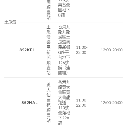
園
興基豪
順
園地下
豐
B舖
站
土瓜灣
土
香港九
瓜
龍九龍
灣
城區土
樂
瓜灣樂
民
民新邨
11:00-
852KFL
12:00-20:00
新
G座平
22:00
邨
台地下
順
126號
豐
舖（連
站
閣樓）
香港九
黃
龍黃大
大
仙區黃
仙
大仙龍
豪
11:00-
852HAL
翔道
12:00-20:00
苑
22:00
110號
順
豪苑地
豐
下29A
站
舖