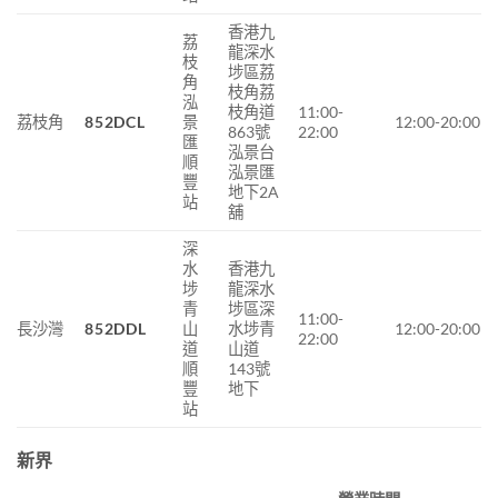
香港九
荔
龍深水
枝
埗區荔
角
枝角荔
泓
枝角道
11:00-
荔枝角
852DCL
景
12:00-20:00
863號
22:00
匯
泓景台
順
泓景匯
豐
地下2A
站
舖
深
水
香港九
埗
龍深水
青
埗區深
11:00-
長沙灣
852DDL
山
水埗青
12:00-20:00
22:00
道
山道
順
143號
豐
地下
站
新界