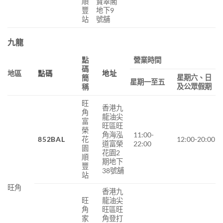
順
寶翠閣
豐
地下9
站
號舖
九龍
點
營業時間
碼
地區
點碼
地址
星期六、日
簡
星期一至五
及公眾假期
稱
旺
香港九
角
龍油尖
富
旺區旺
榮
角海泓
11:00-
852BAL
花
12:00-20:00
道富榮
22:00
園
花園2
順
期地下
豐
38號舖
站
旺角
香港九
旺
龍油尖
角
旺區旺
家
角登打