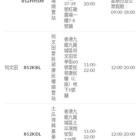
852HHSM
場
星期日及公
37-39
20:00
順
眾假期：
號紅磡
豐
09:00-18:00
廣場一
站
樓7-8
號舖
何
香港九
文
龍九龍
田
城區何
愛
文田忠
民
孝街60
邨
11:00-
何文田
852KBL
號愛民
12:00-20:00
康
22:00
邨康民
民
樓（C
樓
座）地
順
下5號
豐
舖
站
土
香港九
瓜
龍九龍
灣
城區土
興
瓜灣炮
基
11:00-
852KDL
仗街
12:00-20:00
豪
22:00
178號