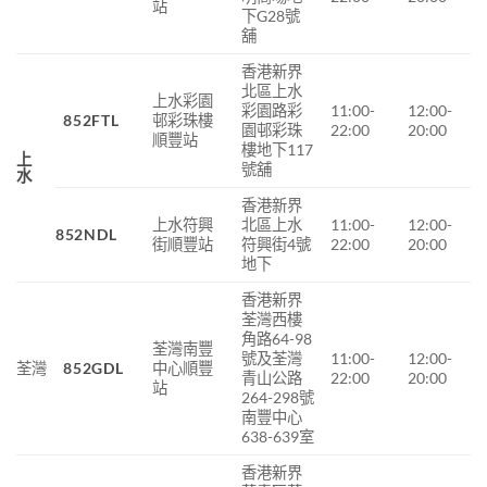
站
下G28號
舖
香港新界
北區上水
上水彩園
彩園路彩
11:00-
12:00-
852FTL
邨彩珠樓
園邨彩珠
22:00
20:00
順豐站
樓地下117
上
號舖
水
香港新界
上水符興
北區上水
11:00-
12:00-
852NDL
街
順豐站
符興街
4
號
22:00
20:00
地下
香港新界
荃灣西樓
角路64-98
荃灣南豐
號及荃灣
11:00-
12:00-
荃灣
852GDL
中心順豐
青山公路
22:00
20:00
站
264-298號
南豐中心
638-639室
香港新界