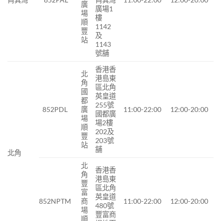
廣
廣場1
場
樓
順
1142
豐
及
站
1143
號舖
香港香
北
港島東
角
區北角
國
英皇道
都
255號
852PDL
廣
11:00-22:00
12:00-20:00
國都廣
場
場2樓
順
202及
豐
203號
站
舖
北角
北
香港香
角
港島東
豐
區北角
富
英皇道
852NPTM
商
11:00-22:00
12:00-20:00
480號
場
豐富商
順