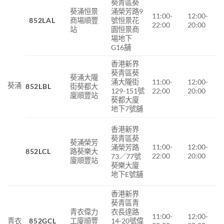
葵青區葵
葵涌恒景
涌榮芳路9
11:00-
12:00-
852LAL
商場順豐
號恒景花
22:00
20:00
站
園恒景商
場地下
G16舖
香港新界
葵青區葵
葵涌大隴
涌大隴街
11:00-
12:00-
葵涌
852LBL
街葵都大
129-151號
22:00
20:00
廈順豐站
葵都大廈
地下7號舖
香港新界
葵青區葵
葵涌榮芳
11:00-
12:00-
涌榮芳路
852LCL
路葵樂大
22:00
20:00
73／77號
廈順豐站
葵樂大廈
地下E號舖
香港新界
葵青區青
青衣偉力
衣長達路
11:00-
12:00-
青衣
852GCL
工廈順豐
14-20號偉