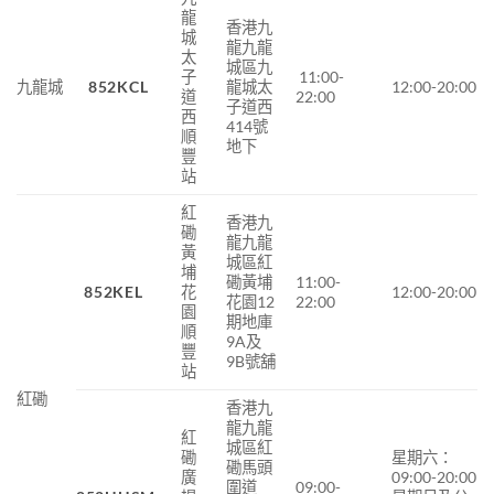
龍
香港九
城
龍九龍
太
城區九
子
11:00-
九龍城
852KCL
龍城太
12:00-20:00
道
22:00
子道西
西
414號
順
地下
豐
站
紅
香港九
磡
龍九龍
黃
城區紅
埔
磡黃埔
11:00-
852KEL
花
12:00-20:00
花園12
22:00
園
期地庫
順
9A及
豐
9B號舖
站
紅磡
香港九
龍九龍
紅
城區紅
磡
星期六：
磡馬頭
廣
09:00-20:00
圍道
09:00-