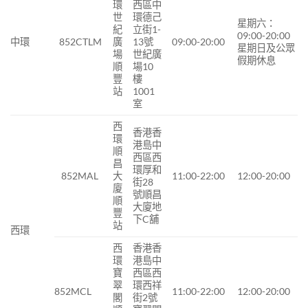
環
西區中
世
環德己
星期六：
紀
立街1-
09:00-20:00
中環
852CTLM
廣
13號
09:00-20:00
星期日及公眾
場
世紀廣
假期休息
順
場10
豐
樓
站
1001
室
西
香港香
環
港島中
順
西區西
昌
環厚和
852MAL
大
11:00-22:00
12:00-20:00
街28
廈
號順昌
順
大廈地
豐
下C舖
站
西環
西
香港香
環
港島中
寶
西區西
翠
環西祥
852MCL
11:00-22:00
12:00-20:00
閣
街2號