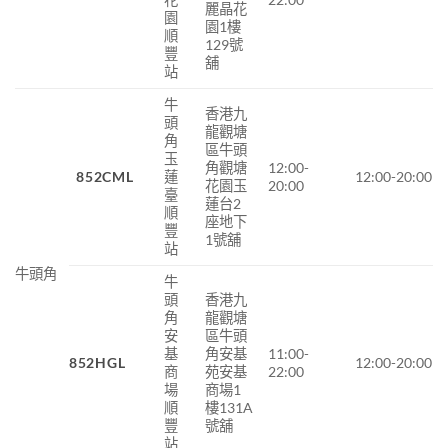
麗晶花
園
園1樓
順
129號
豐
舖
站
牛
香港九
頭
龍觀塘
角
區牛頭
玉
角觀塘
12:00-
852CML
蓮
12:00-20:00
花園玉
20:00
臺
蓮台2
順
座地下
豐
1號舖
站
牛頭角
牛
頭
香港九
角
龍觀塘
安
區牛頭
基
角安基
11:00-
852HGL
12:00-20:00
商
苑安基
22:00
場
商場1
順
樓131A
豐
號舖
站