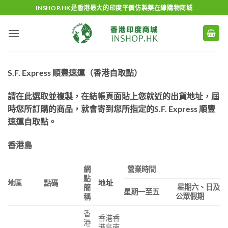
Skip
INSHOP.HK是香港最大的印度平價仿製藥在線購物商城
to
content
S.F. Express 順豐速運（香港自取點）
請在此選取並複製，在結帳頁面貼上您就近的出貨地址，屆
時您所訂購的商品，就會寄到您所指定的S.F. Express 順豐
速運自取點。
香港島
網
營業時間
點
地區
點碼
地址
星期六、日及
簡
星期一至五
公眾假期
稱
香
香港香
港
港島南