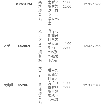
樂
士街56
11:00-
852GLPM
12:00-20:00
坊
號家樂
22:00
順
坊（柏
豐
裕）16
站
樓1626
室
太
香港九
子
龍
油尖
大
旺區
太
南
子大南
11:00-
太子
852BDL
12:00-20:00
街
街
24,
22:00
順
24A
及
豐
26
號地
站
下
A
舖
大
香港九
角
龍油尖
咀
旺區大
中
角咀中
11:00-
大角咀
852BFL
興
12:00-20:00
匯街
41
22:00
樓
號中興
順
樓地下
豐
12
號舖
站