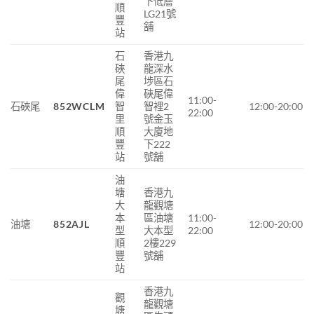
下低層
順
LG21號
豐
舖
站
石
香港九
硤
龍深水
尾
埗區石
偉
硤尾偉
11:00-
石硤尾
852WCLM
智
智裡2
12:00-20:00
22:00
里
號金玉
順
大廈地
豐
下222
站
號舖
油
塘
香港九
大
龍觀塘
本
區油塘
11:00-
油塘
852AJL
12:00-20:00
型
大本型
22:00
順
2樓229
豐
號舖
站
香港九
觀
龍觀塘
塘