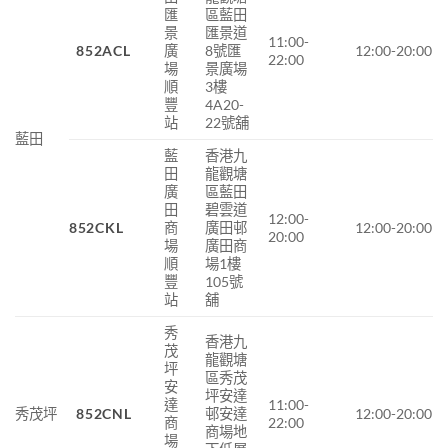
匯
區藍田
景
匯景道
11:00-
852ACL
廣
8號匯
12:00-20:00
22:00
場
景廣場
順
3樓
豐
4A20-
站
22號舖
藍田
藍
香港九
田
龍觀塘
廣
區藍田
田
碧雲道
12:00-
852CKL
商
廣田邨
12:00-20:00
20:00
場
廣田商
順
場1樓
豐
105號
站
舖
秀
香港九
茂
龍觀塘
坪
區秀茂
安
坪安達
達
11:00-
秀茂坪
852CNL
邨安達
12:00-20:00
商
22:00
商場地
場