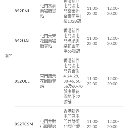
香港新界
屯門富泰
屯門區屯
11:00-
12:00-
852FNL
商場
順豐
門富泰邨
22:00
20:00
站
富泰商場
1
樓
102B
舖
香港新界
屯門美樂
屯門區屯
11:00-
12:00-
852UAL
花園商場
門碼頭美
22:00
20:00
順豐站
樂花園商
場65號舖
屯門
香港新界
屯門區屯
門青善街
屯門康景
4-24, 28,
11:00-
12:00-
852ULL
花園順豐
38-46, 50-
22:00
20:00
站
56及60-70
號康景花
園地下22
號舖
香港新界
屯門區屯
屯門井財
門井財街
11:00-
12:00-
852TCSM
街順豐站
11號仁愛
22:00
20:00