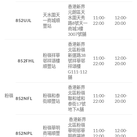
香港新界
元朗區天
天水圍天
水圍天秀
11:00-
12:00-
852UJL
一商城順
路8號天一
22:00
20:00
豐站
商城3樓
3007號舖
香港新界
北區粉嶺
粉嶺祥華
新運路38
11:00-
12:00-
852FHL
邨祥頌樓
號祥華邨
22:00
20:00
順豐站
祥頌樓
G111-112
舖
香港新界
北區粉嶺
粉嶺
粉嶺和泰
11:00-
12:00-
852NFL
聯和墟和
街順豐站
22:00
20:00
泰街17號
地下A舖
香港新界
北區粉嶺
粉嶺華明
華明邨華
11:00-
12:00-
852NPL
商場順豐
明商場地
22:00
20:00