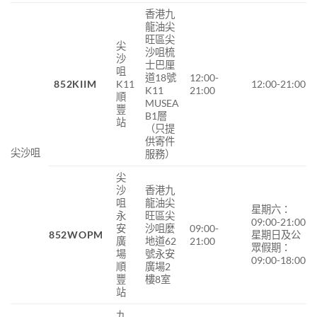
香港九
龍油尖
旺區尖
尖
沙咀梳
沙
士巴厘
咀
道18號
12:00-
852
KIIM
K11
12:00-21:00
K11
21:00
順
MUSEA
豐
B1層
站
（只提
供寄件
尖沙咀
服務）
尖
沙
香港九
咀
龍油尖
星期六：
永
旺區尖
09:00-21:00
安
沙咀麼
09:00-
852WOPM
星期日及公
廣
地道62
21:00
眾假期：
場
號永安
09:00-18:00
順
廣場2
豐
樓8室
站
九