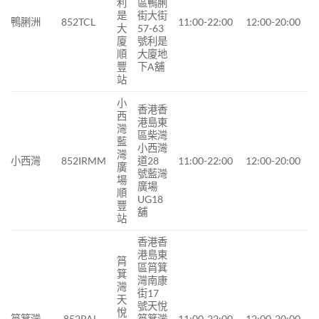
利
區鴨脷
是
街大街
鴨脷洲
852TCL
11:00-22:00
12:00-20:00
大
57-63
廈
號利是
順
大廈地
豐
下A舖
站
小
香港香
西
港島東
灣
區柴灣
藍
小西灣
灣
小西灣
852IRMM
道28
11:00-22:00
12:00-20:00
廣
號藍灣
場
廣場
順
UG18
豐
舖
站
香港香
港島東
筲
區筲箕
箕
灣南康
灣
街17
天
號天悅
悅
筲箕灣
852PAL
筲箕灣
11:00-22:00
12:00-20:00