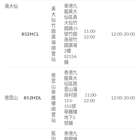
香港九
黃大仙
黃
龍黃大
大
仙區黃
仙
大仙竹
竹
園路15
園
11:00-
852HCL
號竹園
12:00-20:00
廣
22:00
南邨竹
場
園廣場
順
2樓
豐
S215A
站
舖
香港九
慈
龍黃大
雲
仙區慈
山
雲山蒲
華
崗村道
11:00-
慈雲山
852HDL
麗
12:00-20:00
153-
22:00
樓
155號
順
華麗樓
豐
地下2
站
號舖
藍
香港九
田
龍觀塘