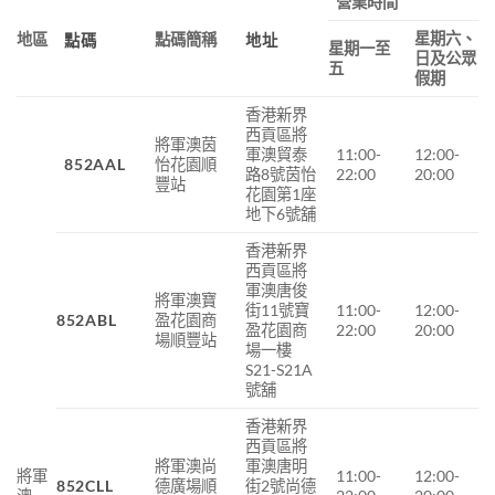
營業時間
星期六、
地區
點碼簡稱
點碼
地址
星期一至
日及公眾
五
假期
香港新界
西貢區將
將軍澳茵
軍澳貿泰
11:00-
12:00-
852AAL
怡花園順
路8號茵怡
22:00
20:00
豐站
花園第1座
地下6號舖
香港新界
西貢區將
軍澳唐俊
將軍澳寶
街11號寶
11:00-
12:00-
852ABL
盈花園商
盈花園商
22:00
20:00
場順豐站
場一樓
S21-S21A
號舖
香港新界
西貢區將
將軍澳尚
軍澳唐明
將軍
11:00-
12:00-
852CLL
德廣場順
街2號尚德