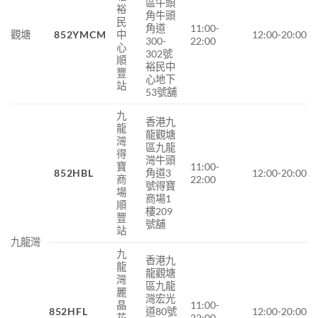
區牛頭
裕
角牛頭
民
角道
11:00-
觀塘
852YMCM
中
12:00-20:00
300-
22:00
心
302號
順
裕民中
豐
心地下
站
53號舖
九
香港九
龍
龍觀塘
灣
區九龍
得
灣牛頭
寶
11:00-
852HBL
角道3
12:00-20:00
商
22:00
號得寶
場
商場1
順
樓209
豐
號舖
站
九龍灣
九
香港九
龍
龍觀塘
灣
區九龍
麗
灣宏光
晶
11:00-
852HFL
道80號
12:00-20:00
花
22:00