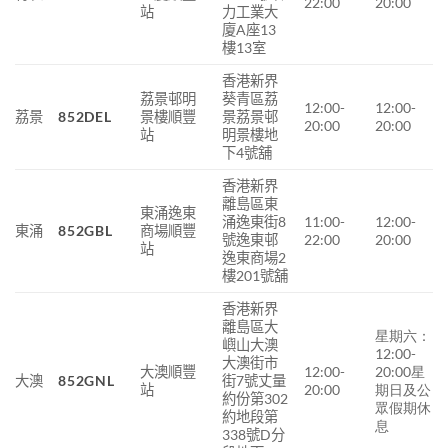
22:00
20:00
站
力工業大
廈A座13
樓13室
香港新界
荔景邨明
葵青區荔
12:00-
12:00-
荔景
852DEL
景樓順豐
景荔景邨
20:00
20:00
站
明景樓地
下4號舖
香港新界
離島區東
東涌逸東
涌逸東街8
11:00-
12:00-
東涌
852GBL
商場順豐
號逸東邨
22:00
20:00
站
逸東商場2
樓201號舖
香港新界
離島區大
星期六：
嶼山大澳
12:00-
大澳街市
大澳順豐
12:00-
20:00
星
大澳
852GNL
街
7
號丈量
站
20:00
期日及公
約份第
302
眾假期休
約地段第
息
338
號
D
分