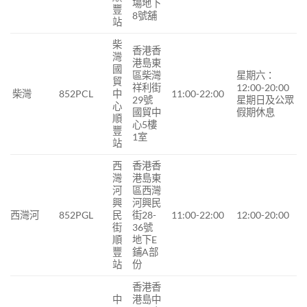
場地下
豐
8號舖
站
柴
香港香
灣
港島東
國
區柴灣
星期六：
貿
祥利街
12:00-20:00
柴灣
852PCL
中
11:00-22:00
29號
星期日及公眾
心
國貿中
假期休息
順
心5樓
豐
1室
站
西
香港香
灣
港島東
河
區西灣
興
河興民
西灣河
852PGL
民
街28-
11:00-22:00
12:00-20:00
街
36號
順
地下E
豐
鋪A部
站
份
香港香
中
港島中