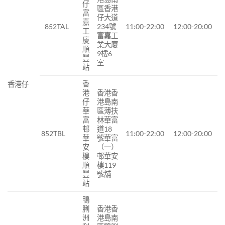
仔
區香港
富
仔大道
嘉
852TAL
234號
11:00-22:00
12:00-20:00
工
富嘉工
廈
業大廈
順
9樓6
豐
室
站
香
香港仔
港
香港香
仔
港島南
華
區薄扶
富
林華富
邨
道18
852TBL
11:00-22:00
12:00-20:00
華
號華富
安
（一）
樓
邨華安
順
樓119
豐
號舖
站
鴨
脷
香港香
洲
港島南