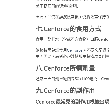
莖中存在的酶快速起作用。
因此，即使在撫摸陰莖後，仍將陰莖保持
七.
Cenforce
的
食用方式
食用一整杯水（含或不含食物）口服Cenfo
始終按照建議食用
Cenforce
。不要忘記遵
用。因此，患者必須遵循服用藥物及其劑
八.
Cenforce
所需劑量
通常一天的劑量範圍是50到100毫克。Ce
九.
Cenforce
的副作用
Cenforce最常見的副作用根據