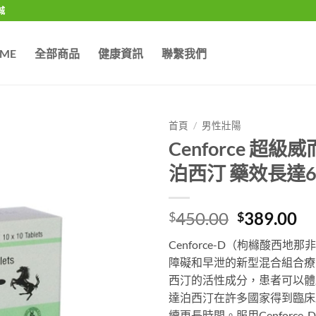
城
ME
全部商品
健康資訊
聯繫我們
首頁
/
男性壯陽
Cenforce 超
泊西汀 藥效長達
Original
Cu
450.00
389.00
$
$
price
pr
Cenforce-D（枸櫞酸西地
was:
is:
障礙和早泄的新型混合組合療
$450.00.
$3
西汀的活性成分，患者可以體
達泊西汀在許多國家得到臨床
續更長時間。服用Cenforc