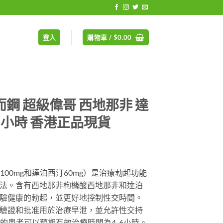
登入
購物車 /
$
0.00
級威而鋼 超級偉哥 西地那非 達
6小時 香港正品現貨
rrent
ice
那非100mg和達泊西汀60mg）是治療勃起功能
法。含有西地那非枸櫞酸西地那非和達泊
89.00.
驗健康的勃起，並更好地控制性交時間。
驗證和批准用於治療早泄，並允許性交持
e-D的患者可以預期有效治療時間為4-6小時。