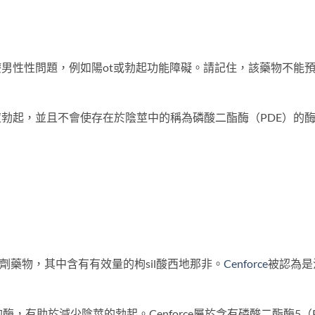
來治療男性性問題，例如陽ot或勃起功能障礙。請記住，該藥物不能
使陰莖勃起，並且不會使存在於陰莖中的稱為磷酸二酯酶（PDE）
的抑製劑藥物，其中含有有效量的枸sil酸西地那非。
Cenforce
被認為是
酶，有助於減少陰莖的勃起。Cenforce屬於含有磷酸二酯酶5