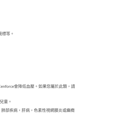
競標等。
force會降低血壓。如果您屬於此類，請
H兒童。
氏病，肺部疾病，肝病，色素性視網膜炎或癲癇