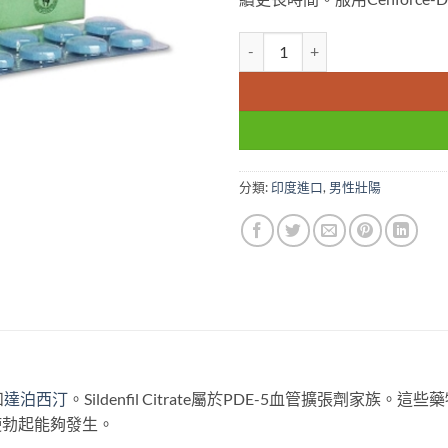
Cenforce 超級威而鋼 超級偉
分類:
印度進口
,
男性壯陽
和
達泊西汀
。Sildenfil Citrate屬於PDE-5血管擴張劑家
使勃起能夠發生。