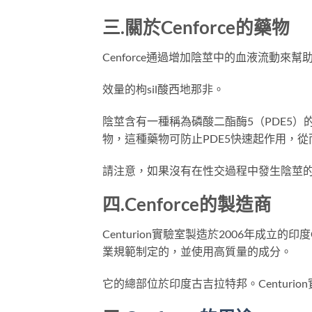
三.關於
Cenforce
的
藥物
Cenforce通過增加陰莖中的血液流動
效量的枸sil酸西地那非。
陰莖含有一種稱為磷酸二酯酶5（PDE5）的
物，這種藥物可防止PDE5快速起作用，
請注意，如果沒有在性交過程中發生陰莖
四.
Cenforce
的
製造商
Centurion實驗室製造於2006年成立的
業規範制定的，並使用高質量的成分。
它的總部位於印度古吉拉特邦。Centur