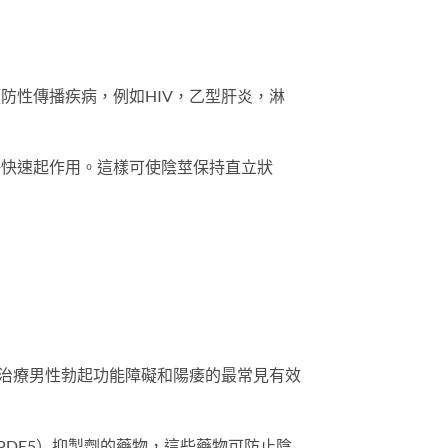
預防性傳播疾病，例如HIV，乙型肝炎，淋
的酶快速起作用。這樣可使陰莖保持直立狀
治療男性勃起功能障礙和陽痿的最常見有效
（PDE5）抑製劑的藥物，這些藥物可防止陰