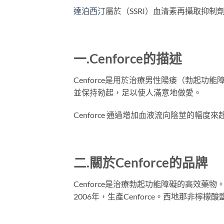
達泊西汀
屬於（SSRI）血清素再攝取抑
一.
Cenforce
的
描述
Cenforce是用於治療男性陽痿（勃起功
並保持勃起，足以使人滿意地做愛。
Cenforce 通過增加血液流向陰莖的幅
二.關於
Cenforce
的
品牌
Cenforce是治療勃起功能障礙的高效藥物。它
2006年，生產Cenforce。西地那非檸檬酸