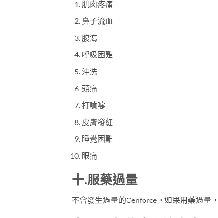
肌肉疼痛
鼻子流血
腹瀉
呼吸困難
沖洗
頭痛
打噴嚏
皮膚發紅
睡覺困難
眼痛
十.服藥過量
不會發生過量的Cenforce。如果用