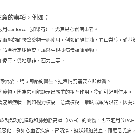
應注意的事項，例如：
Cenforce（如果有），尤其是心髒病患者。
高血壓的硝酸鹽藥物一起使用，例如硝酸甘油，異山梨醇，硝基
，請進行定期檢查。讓醫生根據病情調節藥物。
如偉哥，伐地那非，西力士等。
導致疼痛，請立即諮詢醫生。這種情況需要立即就醫。
他藥物，因為它可能顯示出嚴重的相互作用，從而引起副作用。
感到症狀，例如視力模糊，意識模糊，暈眩或頭昏眼花，因為Cen
童。即使用於勃起功能障礙和肺動脈高壓（PAH）的藥物，也不適用於PA
些醫療狀況惡化，例如心血管疾病，胃潰瘍，鐮狀細胞貧血，佩羅尼