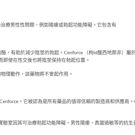
來幫助治療男性性問題，例如陽痿或勃起功能障礙。它包含有
酶，有助於減少陰莖的勃起。Cenforce （枸ld酸西地那非）屬
從而即使在性交後也將陰莖保持在勃起位置。
的物理動作，該藥物將不會起作用。
印度Cenforce。它被認為是所有藥品的值得信賴的製造商和供應商。
ion實驗室因其可治療勃起功能障礙，男性陽痿，真菌過敏等的抗