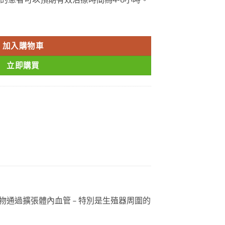
哥 西地那非 達泊西汀 藥效長達6小時 香港正品現貨 數量
加入購物車
立即購買
族。這些藥物通過擴張體內血管 – 特別是生殖器周圍的