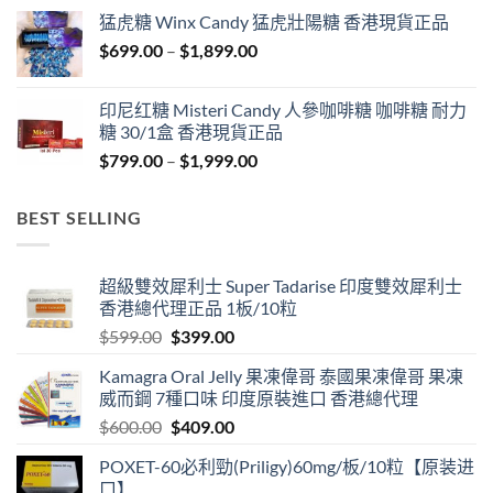
$429.00
猛虎糖 Winx Candy 猛虎壯陽糖 香港現貨正品
through
Price
$
699.00
–
$
1,899.00
$1,849.00
range:
$699.00
印尼红糖 Misteri Candy 人參咖啡糖 咖啡糖 耐力
through
糖 30/1盒 香港現貨正品
$1,899.00
Price
$
799.00
–
$
1,999.00
range:
$799.00
BEST SELLING
through
$1,999.00
超級雙效犀利士 Super Tadarise 印度雙效犀利士
香港總代理正品 1板/10粒
Original
Current
$
599.00
$
399.00
price
price
Kamagra Oral Jelly 果凍偉哥 泰國果凍偉哥 果凍
was:
is:
威而鋼 7種口味 印度原裝進口 香港總代理
$599.00.
$399.00.
Original
Current
$
600.00
$
409.00
price
price
POXET-60必利勁(Priligy)60mg/板/10粒【原装进
was:
is:
口】