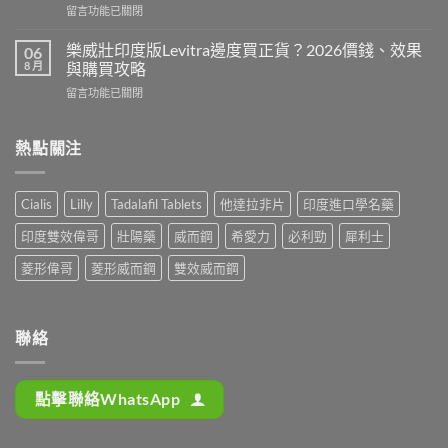
在
留言功能已關閉
鋼
邊
〈印
定
隻
度
犀
樂威壯印度版Levitra邊度買正貨？2026價錢、效果
06
好？
壯
利
8 月
與購買攻略
2026
陽
士
香
在
留言功能已關閉
藥
邊
港
〈樂
香
隻
購
威
港
好？
買
壯
熱點關注
邊
2026
攻
印
度
效
略
度
買
果、
（P-
版
最
價
Cialis
Lilly
Tadalafil Tablets
他達拉非片
印度進口學名藥
Force
Levitra
安
錢、
果
邊
全？
持
印度雙效偉哥
壯陽藥
威而鋼
希愛力
必利勁
犀利士
凍
度
2026
久
推
買
網
菱形偉哥
菱形威而鋼
雙效威而鋼
度
薦）〉
正
購
完
中
貨？
攻
整
2026
略：
對
價
貨
聯絡
比〉
錢、
到
中
效
付
果
款
點擊聯絡WhatsApp
與
點
購
揀
買
＋