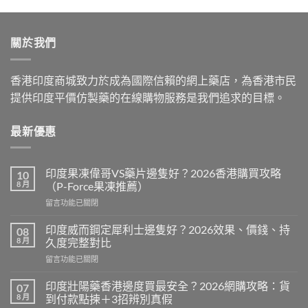
was:
is:
$599.00.
$399.00.
關於我們
香港印度商城致力於成為國際信賴的網上藥店，為香港市民
提供印度平價仿製藥的在線購物服務是我們追求的目標。
最新優惠
印度果凍偉哥VS藥片邊隻好？2026香港購買攻略
10
8 月
（P-Force果凍推薦）
在
留言功能已關閉
〈印
度
印度威而鋼定犀利士邊隻好？2026效果、價錢、持
08
果
8 月
久度完整對比
凍
在
留言功能已關閉
偉
〈印
哥
度
VS
印度壯陽藥香港邊度買最安全？2026網購攻略：貨
07
威
藥
8 月
到付款點揀＋3招辨別真假
而
片