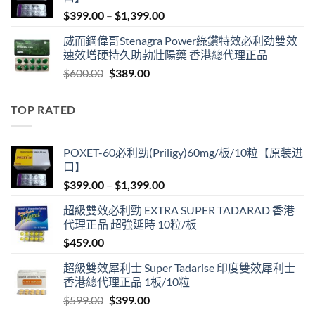
$600.00.
$409.00.
Price
$
399.00
–
$
1,399.00
range:
威而鋼偉哥Stenagra Power綠鑽特效必利劲雙效
$399.00
速效增硬持久助勃壯陽藥 香港總代理正品
through
Original
Current
$
600.00
$
389.00
$1,399.00
price
price
was:
is:
TOP RATED
$600.00.
$389.00.
POXET-60必利勁(Priligy)60mg/板/10粒【原装进
口】
Price
$
399.00
–
$
1,399.00
range:
超級雙效必利勁 EXTRA SUPER TADARAD 香港
$399.00
代理正品 超強延時 10粒/板
through
$
459.00
$1,399.00
超級雙效犀利士 Super Tadarise 印度雙效犀利士
香港總代理正品 1板/10粒
Original
Current
$
599.00
$
399.00
price
price