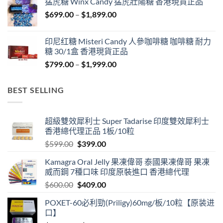
猛虎糖 Winx Candy 猛虎壯陽糖 香港現貨正品
through
Price
$
699.00
–
$
1,899.00
$1,849.00
range:
$699.00
印尼红糖 Misteri Candy 人參咖啡糖 咖啡糖 耐力
through
糖 30/1盒 香港現貨正品
$1,899.00
Price
$
799.00
–
$
1,999.00
range:
$799.00
BEST SELLING
through
$1,999.00
超級雙效犀利士 Super Tadarise 印度雙效犀利士
香港總代理正品 1板/10粒
Original
Current
$
599.00
$
399.00
price
price
Kamagra Oral Jelly 果凍偉哥 泰國果凍偉哥 果凍
was:
is:
威而鋼 7種口味 印度原裝進口 香港總代理
$599.00.
$399.00.
Original
Current
$
600.00
$
409.00
price
price
POXET-60必利勁(Priligy)60mg/板/10粒【原装进
was:
is:
口】
$600.00.
$409.00.