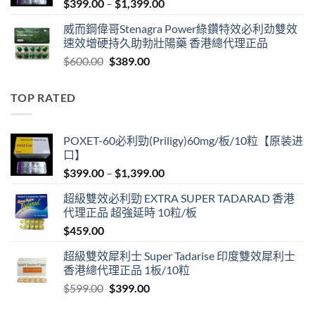
Price
$
399.00
–
$
1,399.00
range:
威而鋼偉哥Stenagra Power綠鑽特效必利劲雙效
$399.00
速效增硬持久助勃壯陽藥 香港總代理正品
through
Original
Current
$
600.00
$
389.00
$1,399.00
price
price
was:
is:
TOP RATED
$600.00.
$389.00.
POXET-60必利勁(Priligy)60mg/板/10粒【原装进
口】
Price
$
399.00
–
$
1,399.00
range:
超級雙效必利勁 EXTRA SUPER TADARAD 香港
$399.00
代理正品 超強延時 10粒/板
through
$
459.00
$1,399.00
超級雙效犀利士 Super Tadarise 印度雙效犀利士
香港總代理正品 1板/10粒
Original
Current
$
599.00
$
399.00
price
price