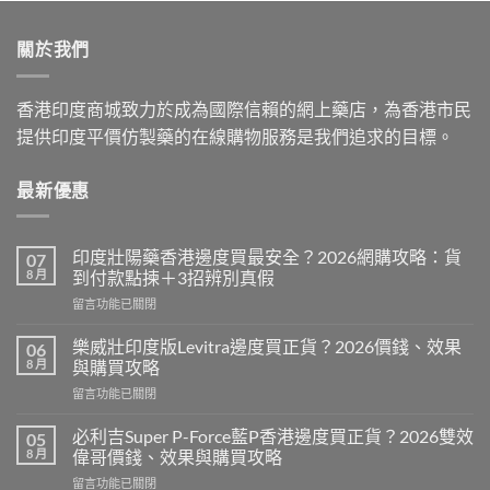
was:
is:
$599.00.
$399.00.
關於我們
香港印度商城致力於成為國際信賴的網上藥店，為香港市民
提供印度平價仿製藥的在線購物服務是我們追求的目標。
最新優惠
印度壯陽藥香港邊度買最安全？2026網購攻略：貨
07
8 月
到付款點揀＋3招辨別真假
在
留言功能已關閉
〈印
度
樂威壯印度版Levitra邊度買正貨？2026價錢、效果
06
壯
8 月
與購買攻略
陽
在
留言功能已關閉
藥
〈樂
香
威
港
必利吉Super P-Force藍P香港邊度買正貨？2026雙效
05
壯
邊
8 月
偉哥價錢、效果與購買攻略
印
度
在
留言功能已關閉
度
買