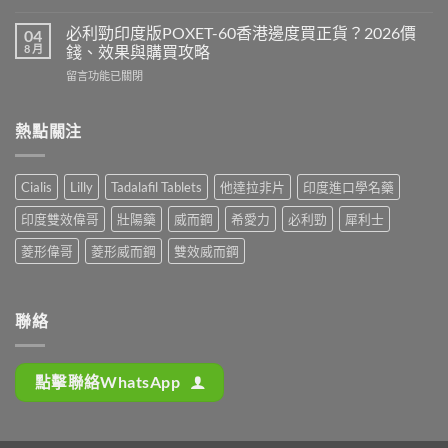
〈必
版
最
利
Levitra
必利勁印度版POXET-60香港邊度買正貨？2026價
04
安
吉
邊
8 月
錢、效果與購買攻略
全？
Super
度
2026
在
留言功能已關閉
P-
買
網
〈必
Force
正
購
利
藍
貨？
攻
勁
熱點關注
P
2026
略：
印
香
價
貨
度
港
錢、
到
版
邊
效
Cialis
Lilly
Tadalafil Tablets
他達拉非片
印度進口學名藥
付
POXET-
度
果
款
60
買
與
印度雙效偉哥
壯陽藥
威而鋼
希愛力
必利勁
犀利士
點
香
正
購
揀
港
貨？
菱形偉哥
菱形威而鋼
雙效威而鋼
買
＋
邊
2026
攻
3
度
雙
略〉
招
買
效
中
辨
正
偉
聯絡
別
貨？
哥
真
2026
價
假〉
價
錢、
中
點擊聯絡WhatsApp
錢、
效
效
果
果
與
與
購