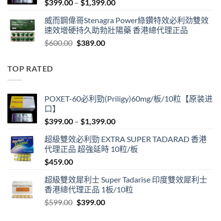
Price
$
399.00
–
$
1,399.00
range:
威而鋼偉哥Stenagra Power綠鑽特效必利劲雙效
$399.00
速效增硬持久助勃壯陽藥 香港總代理正品
through
Original
Current
$
600.00
$
389.00
$1,399.00
price
price
was:
is:
TOP RATED
$600.00.
$389.00.
POXET-60必利勁(Priligy)60mg/板/10粒【原装进
口】
Price
$
399.00
–
$
1,399.00
range:
超級雙效必利勁 EXTRA SUPER TADARAD 香港
$399.00
代理正品 超強延時 10粒/板
through
$
459.00
$1,399.00
超級雙效犀利士 Super Tadarise 印度雙效犀利士
香港總代理正品 1板/10粒
Original
Current
$
599.00
$
399.00
price
price