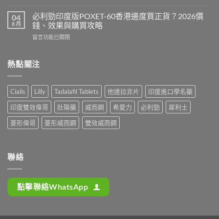
〈必
版
最
利
Levitra
必利勁印度版POXET-60香港邊度買正貨？2026價
04
安
吉
邊
8 月
錢、效果與購買攻略
全？
Super
度
2026
在
留言功能已關閉
P-
買
網
〈必
Force
正
購
利
藍
貨？
攻
勁
熱點關注
P
2026
略：
印
香
價
貨
度
港
錢、
到
版
邊
效
Cialis
Lilly
Tadalafil Tablets
他達拉非片
印度進口學名藥
付
POXET-
度
果
款
60
買
與
印度雙效偉哥
壯陽藥
威而鋼
希愛力
必利勁
犀利士
點
香
正
購
揀
港
貨？
菱形偉哥
菱形威而鋼
雙效威而鋼
買
＋
邊
2026
攻
3
度
雙
略〉
招
買
效
中
辨
正
偉
聯絡
別
貨？
哥
真
2026
價
假〉
價
錢、
中
點擊聯絡WhatsApp
錢、
效
效
果
果
與
與
購