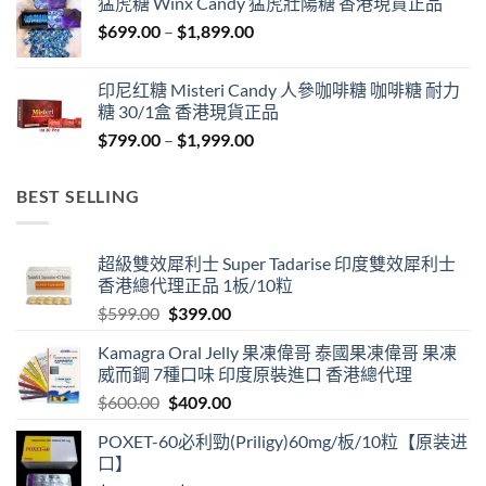
猛虎糖 Winx Candy 猛虎壯陽糖 香港現貨正品
through
Price
$
699.00
–
$
1,899.00
$1,849.00
range:
$699.00
印尼红糖 Misteri Candy 人參咖啡糖 咖啡糖 耐力
through
糖 30/1盒 香港現貨正品
$1,899.00
Price
$
799.00
–
$
1,999.00
range:
$799.00
BEST SELLING
through
$1,999.00
超級雙效犀利士 Super Tadarise 印度雙效犀利士
香港總代理正品 1板/10粒
Original
Current
$
599.00
$
399.00
price
price
Kamagra Oral Jelly 果凍偉哥 泰國果凍偉哥 果凍
was:
is:
威而鋼 7種口味 印度原裝進口 香港總代理
$599.00.
$399.00.
Original
Current
$
600.00
$
409.00
price
price
POXET-60必利勁(Priligy)60mg/板/10粒【原装进
was:
is:
口】
$600.00.
$409.00.