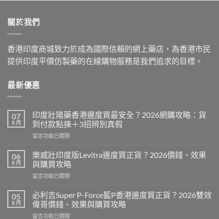
was:
is:
$599.00.
$399.00.
關於我們
香港印度商城致力於成為國際信賴的網上藥店，為香港市民
提供印度平價仿製藥的在線購物服務是我們追求的目標。
最新優惠
印度壯陽藥香港邊度買最安全？2026網購攻略：貨
07
8 月
到付款點揀＋3招辨別真假
在
留言功能已關閉
〈印
度
樂威壯印度版Levitra邊度買正貨？2026價錢、效果
06
壯
8 月
與購買攻略
陽
在
留言功能已關閉
藥
〈樂
香
威
港
必利吉Super P-Force藍P香港邊度買正貨？2026雙效
05
壯
邊
8 月
偉哥價錢、效果與購買攻略
印
度
在
留言功能已關閉
度
買