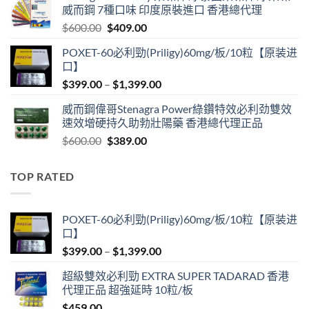
威而鋼 7種口味 印度原裝進口 香港總代理
$599.00.
$399.00.
Original
Current
$
600.00
$
409.00
price
price
POXET-60必利勁(Priligy)60mg/板/10粒【原装进
was:
is:
口】
$600.00.
$409.00.
Price
$
399.00
–
$
1,399.00
range:
威而鋼偉哥Stenagra Power綠鑽特效必利劲雙效
$399.00
速效增硬持久助勃壯陽藥 香港總代理正品
through
Original
Current
$
600.00
$
389.00
$1,399.00
price
price
was:
is:
TOP RATED
$600.00.
$389.00.
POXET-60必利勁(Priligy)60mg/板/10粒【原装进
口】
Price
$
399.00
–
$
1,399.00
range:
超級雙效必利勁 EXTRA SUPER TADARAD 香港
$399.00
代理正品 超強延時 10粒/板
through
$
459.00
$1,399.00