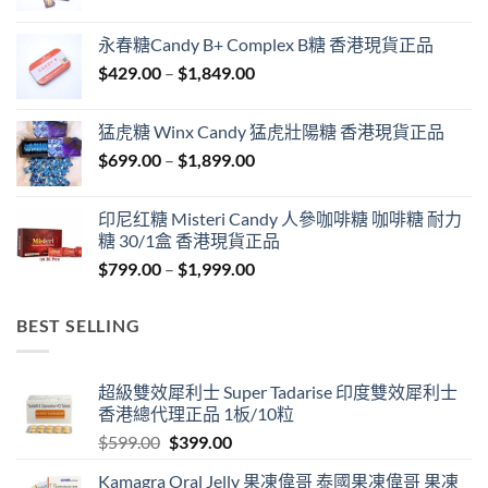
range:
$549.00
永春糖Candy B+ Complex B糖 香港現貨正品
through
Price
$
429.00
–
$
1,849.00
$1,999.00
range:
$429.00
猛虎糖 Winx Candy 猛虎壯陽糖 香港現貨正品
through
Price
$
699.00
–
$
1,899.00
$1,849.00
range:
$699.00
印尼红糖 Misteri Candy 人參咖啡糖 咖啡糖 耐力
through
糖 30/1盒 香港現貨正品
$1,899.00
Price
$
799.00
–
$
1,999.00
range:
$799.00
BEST SELLING
through
$1,999.00
超級雙效犀利士 Super Tadarise 印度雙效犀利士
香港總代理正品 1板/10粒
Original
Current
$
599.00
$
399.00
price
price
Kamagra Oral Jelly 果凍偉哥 泰國果凍偉哥 果凍
was:
is: