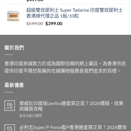
超級雙效犀利士 Super Tadarise 印度雙效犀利士
香港總代理正品 1板/10粒
Original
Current
$
599.00
$
399.00
price
price
was:
is:
$599.00.
$399.00.
關於我們
香港印度商城致力於成為國際信賴的網上藥店，為香港市民
提供印度平價仿製藥的在線購物服務是我們追求的目標。
最新優惠
樂威壯印度版Levitra邊度買正貨？2026價錢、效果
06
8 月
與購買攻略
在
留言功能已關閉
〈樂
威
必利吉Super P-Force藍P香港邊度買正貨？2026雙效
05
壯