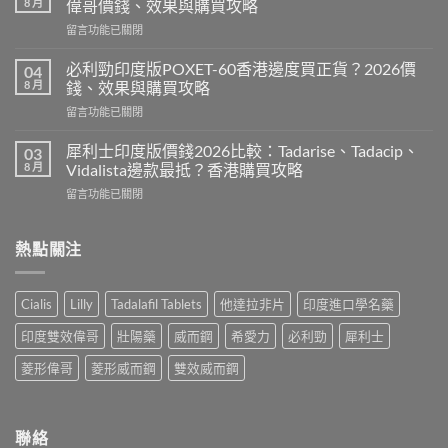
8 月
偉哥價錢、效果與購買攻略
印
在
留言功能已關閉
度
〈必
版
利
Levitra
必利勁印度版POXET-60香港邊度買正貨？2026價
04
吉
邊
8 月
錢、效果與購買攻略
Super
度
在
留言功能已關閉
P-
買
〈必
Force
正
利
藍
犀利士印度版價錢2026比較：Tadarise、Tadacip、
03
貨？
勁
P
8 月
Vidalista邊款最抵？香港購買攻略
2026
印
香
價
在
留言功能已關閉
度
港
錢、
〈犀
版
邊
效
利
POXET-
度
果
士
熱點關注
60
買
與
印
香
正
購
度
港
貨？
買
版
邊
2026
Cialis
Lilly
Tadalafil Tablets
他達拉非片
印度進口學名藥
攻
價
度
雙
略〉
錢
買
效
印度雙效偉哥
壯陽藥
威而鋼
希愛力
必利勁
犀利士
中
2026
正
偉
比
貨？
菱形偉哥
菱形威而鋼
雙效威而鋼
哥
較：
2026
價
Tadarise、
價
錢、
Tadacip、
錢、
效
Vidalista
效
聯絡
果
邊