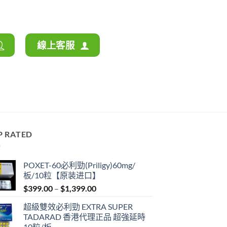
線上客服
P RATED
POXET-60必利勁(Priligy)60mg/
板/10粒【原装进口】
Price
$
399.00
–
$
1,399.00
range:
超級雙效必利勁 EXTRA SUPER
$399.00
TADARAD 香港代理正品 超強延時
through
10粒/板