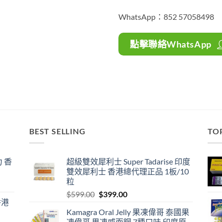
WhatsApp：852 57058498
點擊聯絡WhatsApp
BEST SELLING
TO
 香
超級雙效犀利士 Super Tadarise 印度
雙效犀利士 香港總代理正品 1板/10
粒
Original
Current
$
599.00
$
399.00
香港
price
price
Kamagra Oral Jelly 果凍偉哥 泰國果
was:
is:
凍偉哥 果凍威而鋼 7種口味 印度原