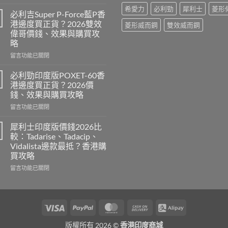
〈樂
希愛力
必利勁
犀利士
菱形
威
必利吉Super P-Force藍P香
壯
港邊度買正貨？2026雙效
菱形威而鋼
雙效威而鋼
印
偉哥價錢、效果與購買攻
度
略
版
Levitra
在
留言功能已關閉
邊
〈必
度
利
必利勁印度版POXET-60香
買
吉
港邊度買正貨？2026價
正
Super
錢、效果與購買攻略
貨？
P-
2026
在
Force
留言功能已關閉
價
〈必
藍
錢、
利
P
犀利士印度版價錢2026比
效
勁
香
較：Tadarise、Tadacip、
果
印
港
Vidalista邊款最抵？香港購
與
度
邊
買攻略
購
版
度
買
POXET-
買
在
留言功能已關閉
攻
60
正
〈犀
略〉
香
貨？
利
中
港
2026
士
邊
雙
印
Visa
PayPal
MasterCard
Cash
Alipay
度
效
度
On
買
偉
版
版權所有 2026 ©
香港印度商城
正
哥
價