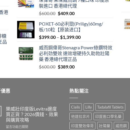
$599.00.
$399.00.
裝進口 香港總代理
 香港
Original
Current
$
600.00
$
409.00
price
price
POXET-60必利勁(Priligy)60mg/
was:
is:
板/10粒【原装进口】
$600.00.
$409.00.
咖啡糖
Price
$
399.00
–
$
1,399.00
正品
range:
威而鋼偉哥Stenagra Power綠鑽特效
$399.00
必利劲雙效 速效增硬持久助勃壯陽
through
藥 香港總代理正品
$1,399.00
Original
Current
$
600.00
$
389.00
price
price
was:
is:
$600.00.
$389.00.
新優惠
熱點關注
Cialis
Lilly
Tadalafil Tablets
樂威壯印度版Levitra邊度
買正貨？2026價錢、效果
他達拉非片
印度進口學名藥
與購買攻略
印度雙效偉哥
壯陽藥
威而鋼
在
留言功能已關閉