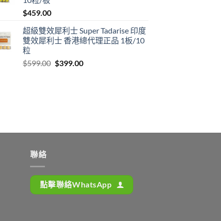
$1,399.00
$
459.00
超級雙效犀利士 Super Tadarise 印度
雙效犀利士 香港總代理正品 1板/10
粒
Original
Current
$
599.00
$
399.00
price
price
was:
is:
$599.00.
$399.00.
聯絡
點擊聯絡WhatsApp