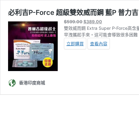
必利吉P-Force 超級雙效威而鋼 藍P 普
Original
Current
$
599.00
$
389.00
price
price
雙效威而鋼
Extra Super P-Force
高含
was:
is:
早洩攜起手來。這可能會導致很多困難
$599.00.
$389.00.
立即購買
查看內容
香港印度商城