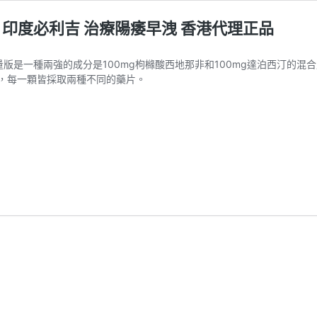
力吉 印度必利吉 治療陽痿早洩 香港代理正品
量版是一種兩強的成分是100mg枸櫞酸西地那非和100mg達泊西汀的
，每一顆皆採取兩種不同的藥片。